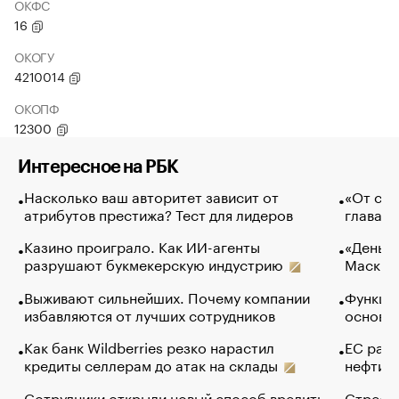
ОКФС
16
ОКОГУ
4210014
ОКОПФ
12300
Интересное на РБК
Насколько ваш авторитет зависит от
«От спо
атрибутов престижа? Тест для лидеров
глава к
Казино проиграло. Как ИИ-агенты
«Деньги
разрушают букмекерскую индустрию
Маск в 
Выживают сильнейших. Почему компании
Функции
избавляются от лучших сотрудников
основ э
Как банк Wildberries резко нарастил
ЕС раз
кредиты селлерам до атак на склады
нефти —
Сотрудники открыли новый способ вредить
Стресс 