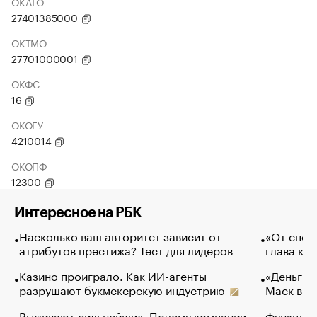
ОКАТО
27401385000
ОКТМО
27701000001
ОКФС
16
ОКОГУ
4210014
ОКОПФ
12300
Интересное на РБК
Насколько ваш авторитет зависит от
«От спор
атрибутов престижа? Тест для лидеров
глава ко
Казино проиграло. Как ИИ-агенты
«Деньги б
разрушают букмекерскую индустрию
Маск в и
Выживают сильнейших. Почему компании
Функции 