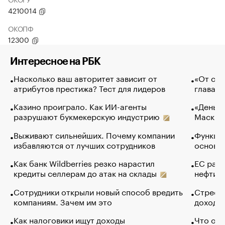
4210014
ОКОПФ
12300
Интересное на РБК
Насколько ваш авторитет зависит от
«От спо
атрибутов престижа? Тест для лидеров
глава к
Казино проиграло. Как ИИ-агенты
«Деньги
разрушают букмекерскую индустрию
Маск в 
Выживают сильнейших. Почему компании
Функции
избавляются от лучших сотрудников
основ э
Как банк Wildberries резко нарастил
ЕС раз
кредиты селлерам до атак на склады
нефти —
Сотрудники открыли новый способ вредить
Стресс 
компаниям. Зачем им это
доходов
Как налоговики ищут доходы
Что обв