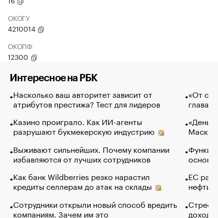
16
ОКОГУ
4210014
ОКОПФ
12300
Интересное на РБК
Насколько ваш авторитет зависит от
«От спо
атрибутов престижа? Тест для лидеров
глава к
Казино проиграло. Как ИИ-агенты
«Деньги
разрушают букмекерскую индустрию
Маск в 
Выживают сильнейших. Почему компании
Функции
избавляются от лучших сотрудников
основ э
Как банк Wildberries резко нарастил
ЕС раз
кредиты селлерам до атак на склады
нефти —
Сотрудники открыли новый способ вредить
Стресс 
компаниям. Зачем им это
доходов