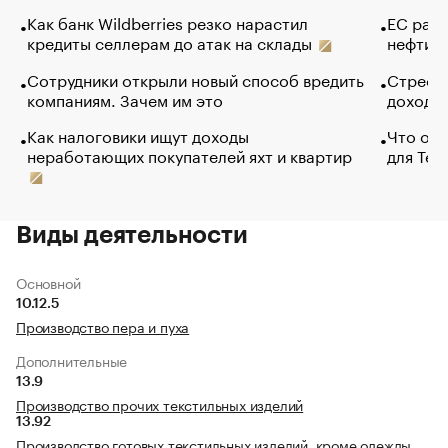
Как банк Wildberries резко нарастил
ЕС раз
кредиты селлерам до атак на склады
нефти —
Сотрудники открыли новый способ вредить
Стресс 
компаниям. Зачем им это
доходов
Как налоговики ищут доходы
Что обв
неработающих покупателей яхт и квартир
для Tel
Виды деятельности
Основной
10.12.5
Производство пера и пуха
Дополнительные
13.9
Производство прочих текстильных изделий
13.92
Производство готовых текстильных изделий, кроме одежды