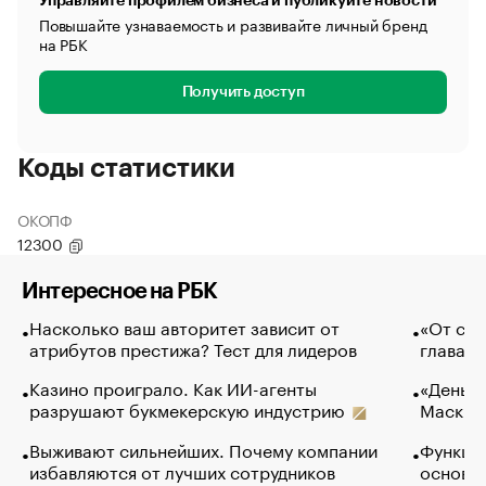
Управляйте профилем бизнеса и публикуйте новости
Повышайте узнаваемость и развивайте личный бренд
на РБК
Получить доступ
Коды статистики
ОКОПФ
12300
Интересное на РБК
Насколько ваш авторитет зависит от
«От спо
атрибутов престижа? Тест для лидеров
глава к
Казино проиграло. Как ИИ-агенты
«Деньги
разрушают букмекерскую индустрию
Маск в 
Выживают сильнейших. Почему компании
Функции
избавляются от лучших сотрудников
основ э