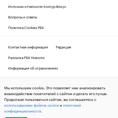
Источник отчетности Контур.Фокус
Вопросы и ответы
Политика Cookies РБК
Контактная информация
Редакция
Рассылка РБК Новости
Информация об ограничениях
Правовая информация
О соблюдении авторских прав
Мы используем cookie. Это позволяет нам анализировать
© АО «РОСБИЗНЕСКОНСАЛТИНГ»,
1995–2026.
Сообщения
и материалы информационного агентства «РБК»
взаимодействие посетителей с сайтом и делать его лучше.
(зарегистрировано Федеральной службой по надзору в сфере
Продолжая пользоваться сайтом, вы соглашаетесь с
связи, информационных технологий и массовых
использованием файлов cookie
и
политикой
коммуникаций (Роскомнадзор) 09.12.2015 за номером ИА
№ФС77-63848) сопровождаются пометкой «РБК». Отдельные
конфиденциальности
.
публикации могут содержать информацию,
не предназначенную для пользователей