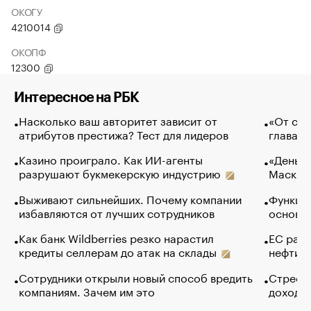
ОКОГУ
4210014
ОКОПФ
12300
Интересное на РБК
Насколько ваш авторитет зависит от
«От спо
атрибутов престижа? Тест для лидеров
глава к
Казино проиграло. Как ИИ-агенты
«Деньги
разрушают букмекерскую индустрию
Маск в 
Выживают сильнейших. Почему компании
Функции
избавляются от лучших сотрудников
основ э
Как банк Wildberries резко нарастил
ЕС раз
кредиты селлерам до атак на склады
нефти —
Сотрудники открыли новый способ вредить
Стресс 
компаниям. Зачем им это
доходов