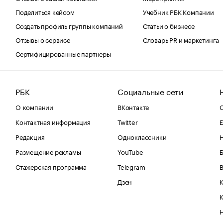
Поделиться кейсом
Учебник РБК Компании
Создать профиль группы компаний
Статьи о бизнесе
Отзывы о сервисе
Словарь PR и маркетинга
Сертифицированные партнеры
РБК
Социальные сети
О компании
ВКонтакте
С
Контактная информация
Twitter
Е
Редакция
Одноклассники
Размещение рекламы
YouTube
Стажерская программа
Telegram
В
Дзен
К