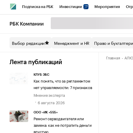
Подписка на РБК
Инвестиции
Мероприятия
Отр
Спорт
Школа управления РБК
РБК Образование
РБ
РБК Компании
Стиль
Крипто
РБК Бизнес-среда
Дискуссионный кл
Выбор редакции
Менеджмент и HR
Право и бухгалтер
Спецпроекты СПб
Конференции СПб
Спецпроекты
Главная
АЛЮ
Технологии и медиа
Финансы
Рынок наличной валют
Лента публикаций
КЛУБ ЭБС
Как понять, что за регламентом
нет управляемости: 7 признаков
Мнение эксперта
6 августа 2026
ООО «ИК «555»
Ремонт серводвигателя или
замена: как не потратить деньги
впустую