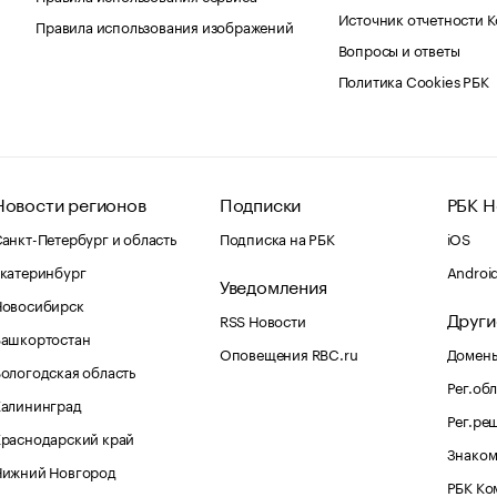
Источник отчетности 
Правила использования изображений
Вопросы и ответы
Политика Cookies РБК
Новости регионов
Подписки
РБК Н
анкт-Петербург и область
Подписка на РБК
iOS
катеринбург
Androi
Уведомления
Новосибирск
Други
RSS Новости
Башкортостан
Оповещения RBC.ru
Домены
ологодская область
Рег.об
Калининград
Рег.ре
раснодарский край
Знаком
Нижний Новгород
РБК Ко