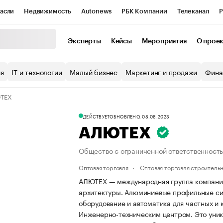
асли
Недвижимость
Autonews
РБК Компании
Телеканал
Р
К Курсы
РБК Life
Тренды
Визионеры
Национальные проекты
Эксперты
Кейсы
Мероприятия
О прое
уб
Исследования
Кредитные рейтинги
Франшизы
Газета
ия
IT и технологии
Малый бизнес
Маркетинг и продажи
Фина
Проверка контрагентов
Политика
Экономика
Бизнес
ТЕХ
ы
ДЕЙСТВУЕТ
ОБНОВЛЕНО, 08.08.2023
АЛЮТЕХ
Общество с ограниченной ответственнос
Оптовая торговля
Оптовая торговля строитель
АЛЮТЕХ — международная группа компани
архитектуры. Алюминиевые профильные сис
оборудование и автоматика для частных и
Инженерно-техническим центром. Это уник