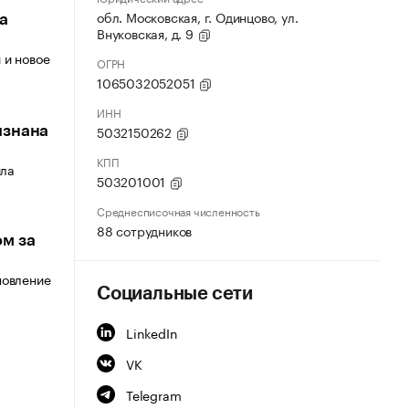
обл. Московская, г. Одинцово, ул.
а
Внуковская, д. 9
 и новое
ОГРН
1065032052051
ИНН
5032150262
изнана
КПП
ила
503201001
Среднесписочная численность
88 сотрудников
ом за
новление
Социальные сети
LinkedIn
VK
Telegram