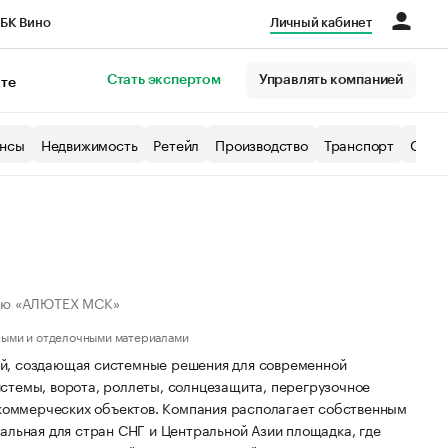
БК Вино
Личный кабинет
Город
Стать экспертом
Управлять компанией
кте
нсы
Недвижимость
Ретейл
Производство
Транспорт
Образ
тью «АЛЮТЕХ МСК»
ными и отделочными материалами
й, создающая системные решения для современной
темы, ворота, роллеты, солнцезащита, перегрузочное
 коммерческих объектов. Компания располагает собственным
альная для стран СНГ и Центральной Азии площадка, где