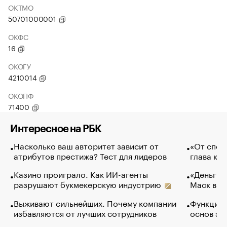
ОКТМО
50701000001
ОКФС
16
ОКОГУ
4210014
ОКОПФ
71400
Интересное на РБК
Насколько ваш авторитет зависит от
«От спор
атрибутов престижа? Тест для лидеров
глава ко
Казино проиграло. Как ИИ-агенты
«Деньги б
разрушают букмекерскую индустрию
Маск в и
Выживают сильнейших. Почему компании
Функции 
избавляются от лучших сотрудников
основ эф