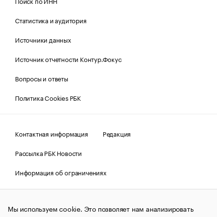
Поиск по ИНН
Статистика и аудитория
Источники данных
Источник отчетности Контур.Фокус
Вопросы и ответы
Политика Cookies РБК
Контактная информация
Редакция
Рассылка РБК Новости
Информация об ограничениях
Правовая информация
О соблюдении авторских прав
Мы используем cookie. Это позволяет нам анализировать
© АО «РОСБИЗНЕСКОНСАЛТИНГ»,
1995–2026.
Сообщения