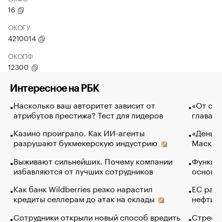
16
ОКОГУ
4210014
ОКОПФ
12300
Интересное на РБК
Насколько ваш авторитет зависит от
«От спо
атрибутов престижа? Тест для лидеров
глава к
Казино проиграло. Как ИИ-агенты
«Деньги
разрушают букмекерскую индустрию
Маск в 
Выживают сильнейших. Почему компании
Функции
избавляются от лучших сотрудников
основ э
Как банк Wildberries резко нарастил
ЕС раз
кредиты селлерам до атак на склады
нефти —
Сотрудники открыли новый способ вредить
Стресс 