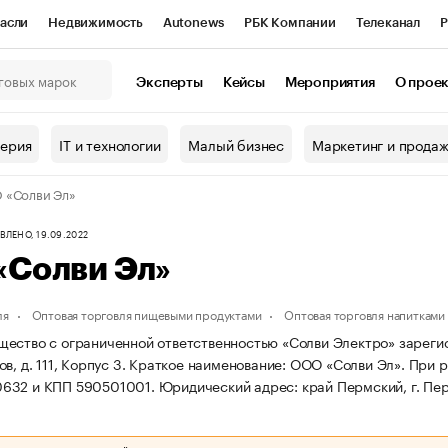
асли
Недвижимость
Autonews
РБК Компании
Телеканал
Р
К Курсы
РБК Life
Тренды
Визионеры
Национальные проекты
Эксперты
Кейсы
Мероприятия
О прое
онный клуб
Исследования
Кредитные рейтинги
Франшизы
Г
терия
IT и технологии
Малый бизнес
Маркетинг и прода
Проверка контрагентов
Политика
Экономика
Бизнес
 «Солви Эл»
ы
ЛЕНО, 19.09.2022
«Солви Эл»
ля
Оптовая торговля пищевыми продуктами
Оптовая торговля напитками
ество с ограниченной ответственностью «Солви Электро» зарегист
в, д. 111, Корпус 3.
Краткое наименование: ООО «Солви Эл».
При р
632 и КПП 590501001.
Юридический адрес: край Пермский, г. Перм