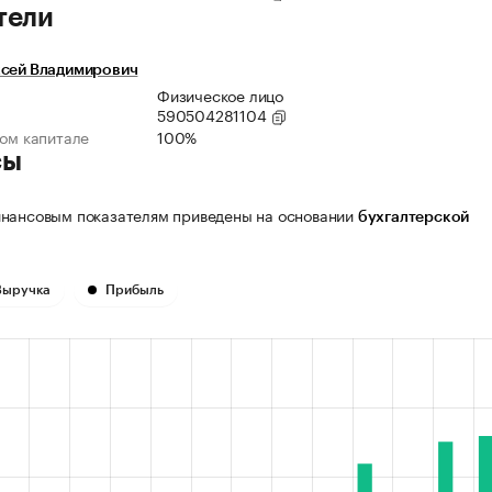
тели
ксей Владимирович
Физическое лицо
590504281104
ном капитале
100%
сы
нансовым показателям приведены на основании
бухгалтерской
Выручка
Прибыль