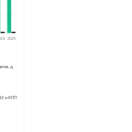
тов, д.
32 и КПП