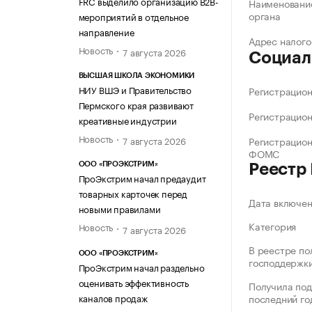
FRC выделило организацию B2B-
Наименование
органа
мероприятий в отдельное
направление
Адрес налого
Новость
7 августа 2026
Социал
ВЫСШАЯ ШКОЛА ЭКОНОМИКИ
НИУ ВШЭ и Правительство
Регистрацио
Пермского края развивают
Регистрацио
креативные индустрии
Новость
Регистрацио
7 августа 2026
ФОМС
ООО «ПРОЭКСТРИМ»
Реестр
ПроЭкстрим начал предаудит
товарных карточек перед
Дата включе
новыми правилами
Категория
Новость
7 августа 2026
В реестре по
ООО «ПРОЭКСТРИМ»
господдержк
ПроЭкстрим начал раздельно
оценивать эффективность
Получила под
каналов продаж
последний го