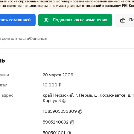
ия носит справочный характер и сгенерирована на основании данных из откр
 не является пользователем и не имеет деловых отношений с сервисом РБК Ко
Подписаться на изменения
П
лять компанией
 деятельности
Финансы
ль
ации
29 марта 2006
итал
10 000 ₽
 адрес
край Пермский, г. Пермь, ш. Космонавтов, д. 1
Корпус 3
1065905033809
5905240632
590501001