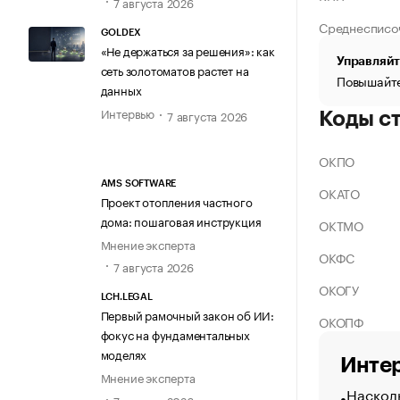
7 августа 2026
Среднесписо
GOLDEX
«Не держаться за решения»: как
Управляйт
сеть золотоматов растет на
Повышайте
данных
Интервью
7 августа 2026
Коды с
ОКПО
AMS SOFTWARE
ОКАТО
Проект отопления частного
дома: пошаговая инструкция
ОКТМО
Мнение эксперта
ОКФС
7 августа 2026
ОКОГУ
LCH.LEGAL
Первый рамочный закон об ИИ:
ОКОПФ
фокус на фундаментальных
моделях
Интер
Мнение эксперта
Насколь
7 августа 2026