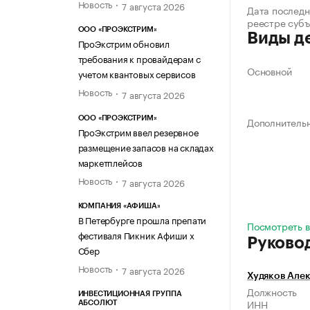
Новость
7 августа 2026
Дата последн
реестре суб
ООО «ПРОЭКСТРИМ»
Виды д
ПроЭкстрим обновил
требования к провайдерам с
Основной
учетом квантовых сервисов
Новость
7 августа 2026
ООО «ПРОЭКСТРИМ»
Дополнитель
ПроЭкстрим ввел резервное
размещение запасов на складах
маркетплейсов
Новость
7 августа 2026
КОМПАНИЯ «АФИША»
В Петербурге прошла препати
Посмотреть в
фестиваля Пикник Афиши х
Руково
Сбер
Новость
7 августа 2026
Худяков Але
Должность
ИНВЕСТИЦИОННАЯ ГРУППА
ИНН
АБСОЛЮТ