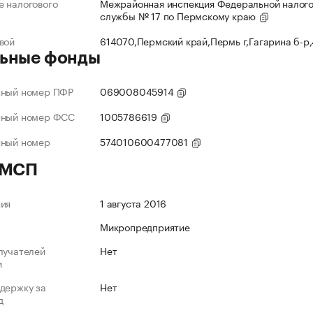
 налогового
Межрайонная инспекция Федеральной налог
службы № 17 по Пермскому краю
вой
614070,Пермский край,Пермь г,Гагарина б-р
ьные фонды
нный номер ПФР
069008045914
нный номер ФСС
1005786619
нный номер
574010600477081
 МСП
ния
1 августа 2016
Микропредприятие
лучателей
Нет
и
держку за
Нет
д