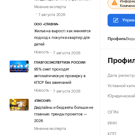
Информац
Компания
Мнение эксперта
7 августа 2026
Управ
ООО «СТАВНИ»
Жилье на вырост: как меняется
подход к покупке квартир для
Профиль
Виды
детей
Новость
7 августа 2026
Профи
ГЛАВГОСЭКСПЕРТИЗА РОССИИ
95% смет проходят
Дата регистр
автоматическую проверку в
КПСР без замечаний
Уставной кап
Новость
7 августа 2026
Юридический
«ПМСОФТ»
Дедлайны и бюджеты больше не
ОГРН
главные: тренды проектов —
2026
ИНН
Мнение эксперта
КПП