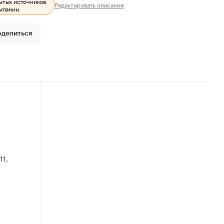
ытых источников.
Редактировать описание
мпании.
оделиться
11,