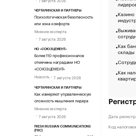
лидеро
ЧЕРТАРИНСКАЯ И ПАРТНЕРЫ
Казино
Психологическая безопасность
индуст
или зона комфорта
Выжива
Мнение эксперта
сотруд
7 августа 2026
Как бан
НО «СОЮЗЦЕМЕНТ»
склады
Более 110 профессионалов
Сотрудн
отмечены наградами НО
«СОЮЗЦЕМЕНТ»
Как нал
Новость
кварти
7 августа 2026
ЧЕРТАРИНСКАЯ И ПАРТНЕРЫ
Как измеряют управленческую
сложность мышления лидера
Регист
Мнение эксперта
Дата регистр
7 августа 2026
Код налогово
FRESH RUSSIAN COMMUNICATIONS
(FRC)