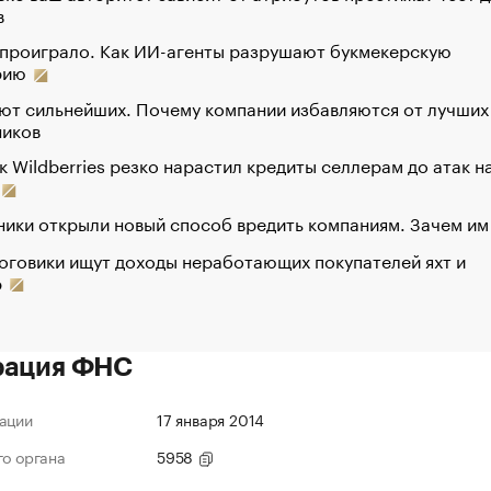
в
 проиграло. Как ИИ-агенты разрушают букмекерскую
рию
ют сильнейших. Почему компании избавляются от лучших
ников
к Wildberries резко нарастил кредиты селлерам до атак н
ики открыли новый способ вредить компаниям. Зачем им
оговики ищут доходы неработающих покупателей яхт и
р
рация ФНС
ации
17 января 2014
го органа
5958