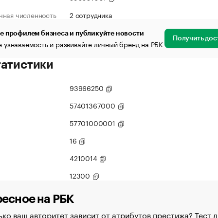
чная численность
2 сотрудника
е профилем бизнеса и публикуйте новости
Получить дос
 узнаваемость и развивайте личный бренд на РБК
татистики
93966250
57401367000
57701000001
16
4210014
12300
есное на РБК
ко ваш авторитет зависит от атрибутов престижа? Тест д