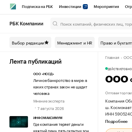
Подписка на РБК
Инвестиции
Мероприятия
Отр
Спорт
Школа управления РБК
РБК Образование
РБ
РБК Компании
Город
Стиль
Крипто
РБК Бизнес-среда
Дискусси
Выбор редакции
Менеджмент и HR
Право и бухгал
Спецпроекты СПб
Конференции СПб
Спецпроекты
Главная
ООО
Технологии и медиа
Финансы
Рынок наличной валют
Лента публикаций
ДЕЙСТВУЕТ
ОБНОВ
ООО «НССД»
ООО 
Личное банкротство в мире: в
каких странах закон не щадит
Оптовая торгов
человека
Компания Общ
Мнение эксперта
ш. Космонавто
7 августа 2026
ИНН 5905240
ИНФОМАКСИМУМ
Подробнее
Где компания теряет деньги
каждый день: пять скрытых зон