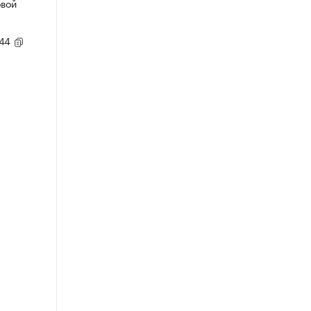
овой
,44