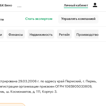
...
БК Вино
Личный кабинет
Стать экспертом
Управлять компанией
кте
азета
жи
Финансы
Недвижимость
Ретейл
Производство
рирована 29.03.2006 г. по адресу край Пермский, г. Пермь,
егистрации организации присвоен ОГРН 1065905033809,
ь, ш. Космонавтов, д. 111, Корпус 3.