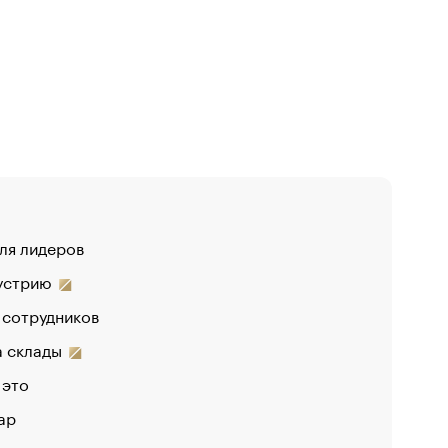
для лидеров
дустрию
 сотрудников
на склады
 это
ар