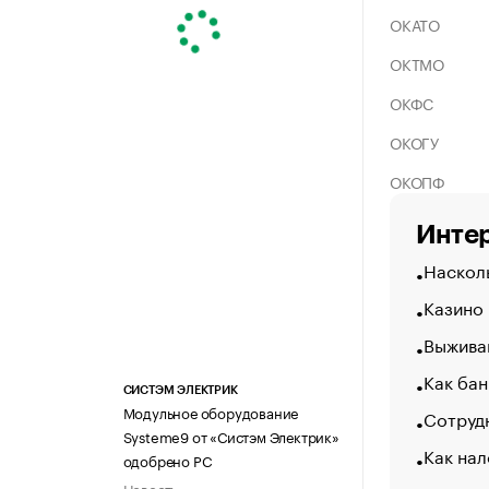
ОКАТО
ОКТМО
ОКФС
ОКОГУ
ОКОПФ
Интер
Насколь
Казино
Выжива
Как бан
СИСТЭМ ЭЛЕКТРИК
Модульное оборудование
Сотрудн
Systeme9 от «Систэм Электрик»
Как нал
одобрено РС
Новость