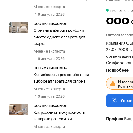
Мнение эксперта
ДЕЙСТВУЕТ
ОБНОВ
6 августа 2026
ООО 
ООО «МАГИКОСМО»
Стоит ли выбирать комбайн
Оптовая торгов
вместо одного аппарата для
Компания О
старта
24.07.2006 г.
Мнение эксперта
организации
6 августа 2026
Симферопольс
ООО «МАГИКОСМО»
Подробнее
Как избежать трех ошибок при
выборе аппарата для салона
Информац
Компания
Мнение эксперта
6 августа 2026
Управ
ООО «МАГИКОСМО»
Как рассчитать окупаемость
аппарата до покупки
Профиль
Виды
Мнение эксперта