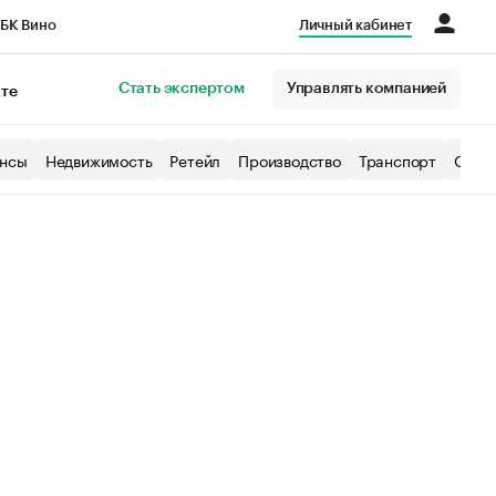
БК Вино
Личный кабинет
Город
Стать экспертом
Управлять компанией
кте
нсы
Недвижимость
Ретейл
Производство
Транспорт
Образ