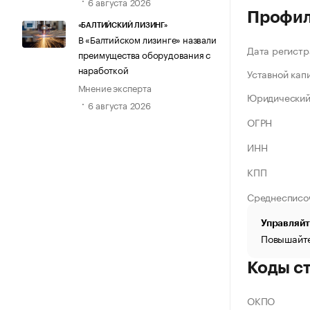
6 августа 2026
Профи
«БАЛТИЙСКИЙ ЛИЗИНГ»
В «Балтийском лизинге» назвали
Дата регистр
преимущества оборудования с
наработкой
Уставной кап
Мнение эксперта
Юридический
6 августа 2026
ОГРН
ИНН
КПП
Среднесписо
Управляйт
Повышайте
Коды с
ОКПО