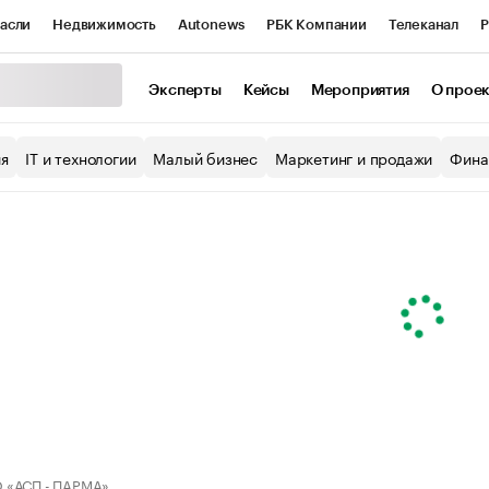
асли
Недвижимость
Autonews
РБК Компании
Телеканал
Р
К Курсы
РБК Life
Тренды
Визионеры
Национальные проекты
Эксперты
Кейсы
Мероприятия
О прое
уб
Исследования
Кредитные рейтинги
Франшизы
Газета
ия
IT и технологии
Малый бизнес
Маркетинг и продажи
Фина
Проверка контрагентов
Политика
Экономика
Бизнес
ы
 «АСП - ПАРМА»