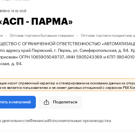
ЛЕНО, 18.02.2025
«АСП - ПАРМА»
ля
Оптовая торговля бытовыми товарами
Оптовая торговля предметами 
БЩЕСТВО С ОГРАНИЧЕННОЙ ОТВЕТСТВЕННОСТЬЮ «АВТОМАТИЗАЦИЯ
 по адресу край Пермский, г. Пермь, ул. Симферопольская, д. 94.
К
 присвоен ОГРН 1065905049737, ИНН 5905243369 и КПП 5904010
кая, д. 94.
ия носит справочный характер и сгенерирована на основании данных из откр
 не является пользователем и не имеет деловых отношений с сервисом РБК Ко
Поделиться
лять компанией
 деятельности
Финансы
Исполнительные производства