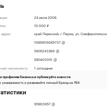
ль
ации
24 июля 2006
итал
10 000 ₽
 адрес
край Пермский, г. Пермь, ул. Симферопольска
1065905049737
5905243369
590401001
чная численность
1 сотрудник
е профилем бизнеса и публикуйте новости
 узнаваемость и развивайте личный бренд на РБК
татистики
95903957