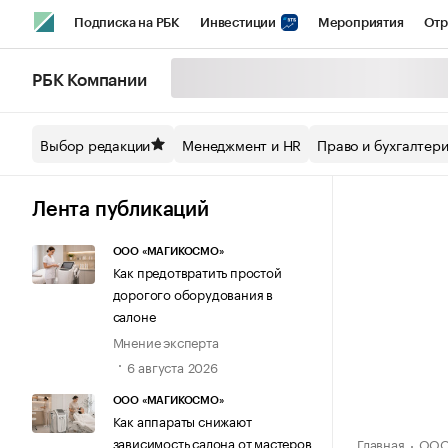
Подписка на РБК
Инвестиции
Мероприятия
Отр
Спорт
Школа управления РБК
РБК Образование
РБ
РБК Компании
Стиль
Крипто
РБК Бизнес-среда
Дискуссионный кл
Выбор редакции
Менеджмент и HR
Право и бухгалтер
Спецпроекты СПб
Конференции СПб
Спецпроекты
Технологии и медиа
Финансы
Рынок наличной валют
Лента публикаций
ООО «МАГИКОСМО»
Как предотвратить простой
дорогого оборудования в
салоне
Мнение эксперта
6 августа 2026
ООО «МАГИКОСМО»
Как аппараты снижают
зависимость салона от мастеров
Главная
ООО