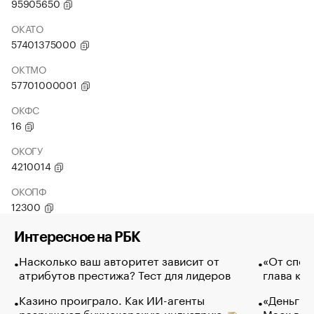
95905650
ОКАТО
57401375000
ОКТМО
57701000001
ОКФС
16
ОКОГУ
4210014
ОКОПФ
12300
Интересное на РБК
Насколько ваш авторитет зависит от
«От спор
атрибутов престижа? Тест для лидеров
глава ко
Казино проиграло. Как ИИ-агенты
«Деньги б
разрушают букмекерскую индустрию
Маск в и