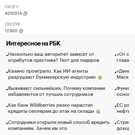
ОКОГУ
4210014
ОКОПФ
12300
Интересное на РБК
Насколько ваш авторитет зависит от
«От спо
атрибутов престижа? Тест для лидеров
глава к
Казино проиграло. Как ИИ-агенты
«Деньги
разрушают букмекерскую индустрию
Маск в 
Выживают сильнейших. Почему компании
Функции
избавляются от лучших сотрудников
основ э
Как банк Wildberries резко нарастил
ЕС раз
кредиты селлерам до атак на склады
нефти —
Сотрудники открыли новый способ вредить
Стресс 
компаниям. Зачем им это
доходов