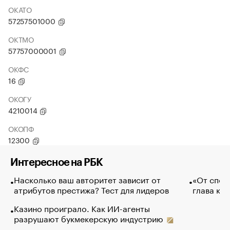
ОКАТО
57257501000
ОКТМО
57757000001
ОКФС
16
ОКОГУ
4210014
ОКОПФ
12300
Интересное на РБК
Насколько ваш авторитет зависит от
«От спор
атрибутов престижа? Тест для лидеров
глава ко
Казино проиграло. Как ИИ-агенты
разрушают букмекерскую индустрию