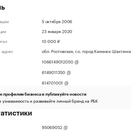
ль
ации
5 октября 2006
ции
23 января 2020
итал
10 000 ₽
 адрес
обл. Ростовская, г.о. город Каменск-Шахтинск
1066149012050
6149011350
614701001
е профилем бизнеса и публикуйте новости
 узнаваемость и развивайте личный бренд на РБК
татистики
95069052