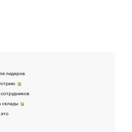
для лидеров
дустрию
 сотрудников
на склады
 это