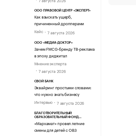
7 августа 2026
ООО ПРАВОВОЙ ЦЕНТР «ЭКСПЕРТ»
Как взыскать ущерб,
причиненный дропперами
Кейс
7 августа 2026
ООО «МЕДИА-ДОКТОР»
Зачем FMCG-бренду ТВ-реклама
в эпоху диджитал
Мнение эксперта
7 августа 2026
СВОЙ БАНК
Эквайринг простыми словами:
что нужно знать бизнесу
Интервью
7 августа 2026
БЛАГОТВОРИТЕЛЬНЫЙ
ОБРАЗОВАТЕЛЬНЫЙ ФОНД
«МАРХАМАТ»
«Мархамат» провел летние
смены для детей с ОВЗ