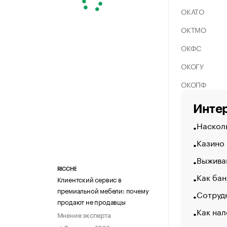
ОКАТО
ОКТМО
ОКФС
ОКОГУ
ОКОПФ
Интер
Насколь
Казино
Выжива
RICCHE
Как бан
Клиентский сервис в
премиальной мебели: почему
Сотрудн
продают не продавцы
Как нал
Мнение эксперта