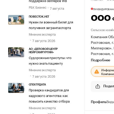
поддержке селлеров WB
РБК Бизнес
7 августа
ЛИКВИДИРОВАН
ООО 
ПОВЕСТОК.НЕТ
Нужен ли военный билет для
получения загранпаспорта
Сельское хозяй
Мнение эксперта
Компания Общ
7 августа 2026
Ростовская, г
Миллерово».
АО «ДЕЛОВОЙ ЦЕНТР
Ростовская, г
НЕЙРОХИРУРГИИ»
Судорожные приступы: что
Подробнее
нужно знать пациенту
Мнение эксперта
Информац
Компания
7 августа 2026
СПЕКТРДАТА
Подел
Проверка кандидатов для
кадрового агентства: как
повысить качество отбора
Профиль
Виды
Мнение эксперта
7 августа 2026