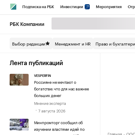
Подписка на РБК
Инвестиции
Мероприятия
Отр
Спорт
Школа управления РБК
РБК Образование
РБ
РБК Компании
Стиль
Крипто
РБК Бизнес-среда
Дискуссионный кл
Выбор редакции
Менеджмент и HR
Право и бухгалтер
Спецпроекты СПб
Конференции СПб
Спецпроекты
Технологии и медиа
Финансы
Рынок наличной валют
Лента публикаций
VESPERFIN
Россияне не мечтают о
богатстве: что для нас важнее
больших денег
Мнение эксперта
7 августа 2026
Минпромторг сообщил об
изучении властями идей по
Главная
ООО 