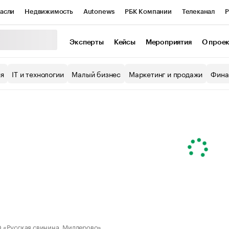
асли
Недвижимость
Autonews
РБК Компании
Телеканал
Р
К Курсы
РБК Life
Тренды
Визионеры
Национальные проекты
Эксперты
Кейсы
Мероприятия
О прое
уб
Исследования
Кредитные рейтинги
Франшизы
Газета
ия
IT и технологии
Малый бизнес
Маркетинг и продажи
Фина
Проверка контрагентов
Политика
Экономика
Бизнес
ы
«Русская свинина, Миллерово»