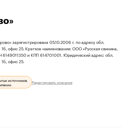
во»
ово» зарегистрирована 05.10.2006 г. по адресу обл.
 1б, офис 25.
Краткое наименование: ООО «Русская свинина,
Н 6149011350 и КПП 614701001.
Юридический адрес: обл.
 1б, офис 25.
ытых источников.
Редактировать описание
мпании.