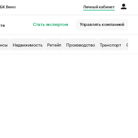
БК Вино
Личный кабинет
Город
Стать экспертом
Управлять компанией
кте
нсы
Недвижимость
Ретейл
Производство
Транспорт
Образ