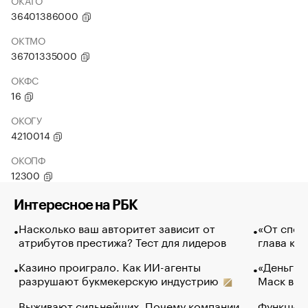
ОКАТО
36401386000
ОКТМО
36701335000
ОКФС
16
ОКОГУ
4210014
ОКОПФ
12300
Интересное на РБК
Насколько ваш авторитет зависит от
«От спор
атрибутов престижа? Тест для лидеров
глава ко
Казино проиграло. Как ИИ-агенты
«Деньги б
разрушают букмекерскую индустрию
Маск в и
Выживают сильнейших. Почему компании
Функции 