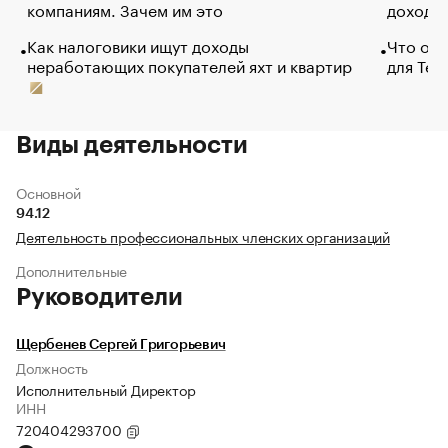
компаниям. Зачем им это
доходов
Как налоговики ищут доходы
Что обв
неработающих покупателей яхт и квартир
для Tel
Виды деятельности
Основной
94.12
Деятельность профессиональных членских организаций
Дополнительные
Руководители
Щербенев Сергей Григорьевич
Должность
Исполнительный Директор
ИНН
720404293700