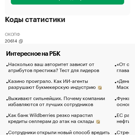
Коды статистики
ОКОПФ
20614
Интересное на РБК
Насколько ваш авторитет зависит от
«От спо
атрибутов престижа? Тест для лидеров
глава к
Казино проиграло. Как ИИ-агенты
«Деньги
разрушают букмекерскую индустрию
Маск в 
Выживают сильнейших. Почему компании
Функции
избавляются от лучших сотрудников
основ э
Как банк Wildberries резко нарастил
ЕС раз
кредиты селлерам до атак на склады
нефти —
Сотрудники открыли новый способ вредить
Стресс 