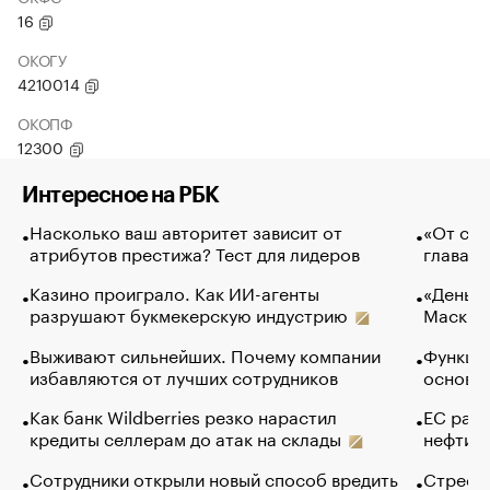
16
ОКОГУ
4210014
ОКОПФ
12300
Интересное на РБК
Насколько ваш авторитет зависит от
«От спо
атрибутов престижа? Тест для лидеров
глава к
Казино проиграло. Как ИИ-агенты
«Деньги
разрушают букмекерскую индустрию
Маск в 
Выживают сильнейших. Почему компании
Функции
избавляются от лучших сотрудников
основ э
Как банк Wildberries резко нарастил
ЕС раз
кредиты селлерам до атак на склады
нефти —
Сотрудники открыли новый способ вредить
Стресс 