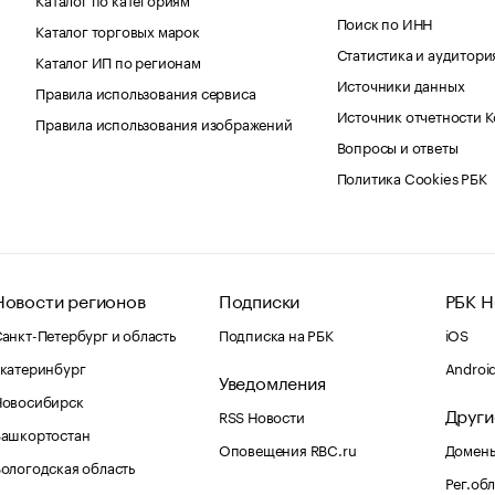
Поиск по ИНН
Каталог торговых марок
Статистика и аудитори
Каталог ИП по регионам
Источники данных
Правила использования сервиса
Источник отчетности 
Правила использования изображений
Вопросы и ответы
Политика Cookies РБК
Новости регионов
Подписки
РБК Н
анкт-Петербург и область
Подписка на РБК
iOS
катеринбург
Androi
Уведомления
Новосибирск
Други
RSS Новости
Башкортостан
Оповещения RBC.ru
Домены
ологодская область
Рег.об