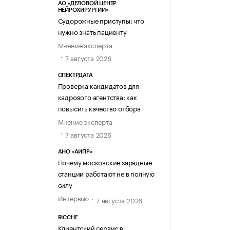
АО «ДЕЛОВОЙ ЦЕНТР
НЕЙРОХИРУРГИИ»
Судорожные приступы: что
нужно знать пациенту
Мнение эксперта
7 августа 2026
СПЕКТРДАТА
Проверка кандидатов для
кадрового агентства: как
повысить качество отбора
Мнение эксперта
7 августа 2026
АНО «АИПР»
Почему московские зарядные
станции работают не в полную
силу
Интервью
7 августа 2026
RICCHE
Клиентский сервис в