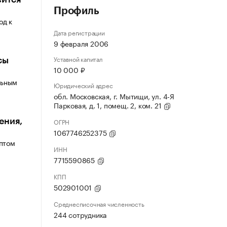
Профиль
од к
Дата регистрации
9 февраля 2006
Уставной капитал
сы
10 000 ₽
льным
Юридический адрес
обл. Московская, г. Мытищи, ул. 4-Я
Парковая, д. 1, помещ. 2, ком. 21
ения,
ОГРН
1067746252375
мптом
ИНН
7715590865
КПП
502901001
Среднесписочная численность
244 сотрудника