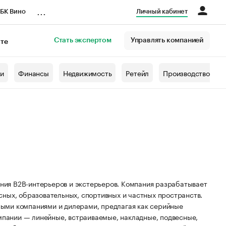
...
БК Вино
Личный кабинет
Стать экспертом
Управлять компанией
кте
азета
жи
Финансы
Недвижимость
Ретейл
Производство
ия B2B-интерьеров и экстерьеров. Компания разрабатывает
сных, образовательных, спортивных и частных пространств.
ыми компаниями и дилерами, предлагая как серийные
омпании — линейные, встраиваемые, накладные, подвесные,