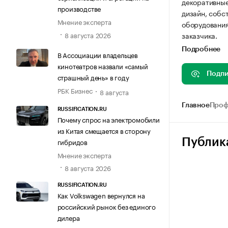
декоративные
производстве
дизайн, собс
Мнение эксперта
оборудования
8 августа 2026
заказчика.
Подробнее
В Ассоциации владельцев
кинотеатров назвали «самый
Подпи
страшный день» в году
РБК Бизнес
8 августа
Главное
Проф
RUSSIFICATION.RU
Почему спрос на электромобили
из Китая смещается в сторону
Публик
гибридов
Мнение эксперта
8 августа 2026
RUSSIFICATION.RU
Как Volkswagen вернулся на
российский рынок без единого
дилера