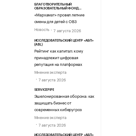
БЛАГОТВОРИТЕЛЬНЫЙ
ОБРАЗОВАТЕЛЬНЫЙ ФОНД
«МАРХАМАТ»
«Мархамат» провел летние
смены для детей с ОВЗ
Новость
7 августа 2026
ИССЛЕДОВАТЕЛЬСКИЙ ЦЕНТР «АБП»
(ABL)
Рейтинг как капитал: кому
принадлежит цифровая
репутация на платформах
Мнение эксперта
7 августа 2026
SERVICEPIPE
Эшелонированная оборона: как
защищать бизнес от
современных киберугроз
Мнение эксперта
7 августа 2026
ИССЛЕДОВАТЕЛЬСКИЙ ЦЕНТР «АБП»