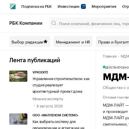
Подписка на РБК
Инвестиции
Мероприятия
Отр
Спорт
Школа управления РБК
РБК Образование
РБ
РБК Компании
Город
Стиль
Крипто
РБК Бизнес-среда
Дискусси
Выбор редакции
Менеджмент и HR
Право и бухгал
Спецпроекты СПб
Конференции СПб
Спецпроекты
Главная
МДМ
Технологии и медиа
Финансы
Рынок наличной валют
Лента публикаций
ДЕЙСТВУЕТ
ОБНОВ
VPROEKTE
МДМ
Управление строительством: как
студия реализует
Общество с 
архитектурный проект дома
Оптовая торгов
Мнение эксперта
МДМ-ЛАЙТ — р
8 августа 2026
и производит
ООО «МАЛЛЕНОМ СИСТЕМС»
МДМ-ЛАЙТ раб
Как выбрать систему для
светильники,
сериализации и агрегации на