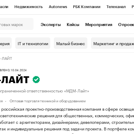
асли
Недвижимость
Autonews
РБК Компании
Телеканал
Р
К Курсы
РБК Life
Тренды
Визионеры
Национальные проекты
Эксперты
Кейсы
Мероприятия
О прое
онный клуб
Исследования
Кредитные рейтинги
Франшизы
Г
терия
IT и технологии
Малый бизнес
Маркетинг и прода
Проверка контрагентов
Политика
Экономика
Бизнес
-ЛАЙТ
ы
ЛЕНО, 10.04.2024
-ЛАЙТ
ограниченной ответственностью «МДМ-Лайт»
ля
Оптовая торговля техникой и оборудованием
оссийская проектно-производственная компания в сфере освещен
 светотехнические решения для общественных, коммерческих, офи
отает с архитекторами, дизайнерами, девелоперами, строительн
 так и индивидуальные решения под задачи проекта. В портфеле к