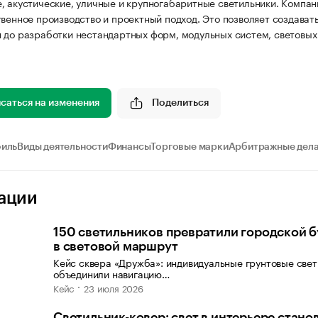
, акустические, уличные и крупногабаритные светильники. Комп
твенное производство и проектный подход. Это позволяет создава
 до разработки нестандартных форм, модульных систем, световых
саться на изменения
Поделиться
иль
Виды деятельности
Финансы
Торговые марки
Арбитражные дел
ации
150 светильников превратили городской б
в световой маршрут
Кейс сквера «Дружба»: индивидуальные грунтовые све
объединили навигацию…
Кейс
23 июля 2026
Светильник-ковер: свет в интерьере стано