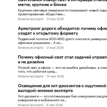
мягче, крупнее и ближе
Крупные световые поверхности показывают новый подх
проектированию обществен…
Мнение эксперта
21 мая 2026
Армстронг дорого обходится: почему офи
уходят к открытому формату
Подвесной потолок 600×600 долго считался универса
офисным решением... А но…
Мнение эксперта
21 мая 2026
Почему офисный свет стал задачей управл
а не дизайна
Плохой свет в офисе — это не ошибка дизайнера, а си
того, что рабочая сред…
Мнение эксперта
13 мая 2026
Освещение для хот-дескингов с ощутимой
выгодой: мнение эксперта
Хот-дескинги — это оптимизация без компромиссов для
коворкингов и мобильного пе…
Мнение эксперта
8 мая 2026