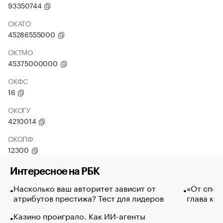
93350744
ОКАТО
45286555000
ОКТМО
45375000000
ОКФС
16
ОКОГУ
4210014
ОКОПФ
12300
Интересное на РБК
Насколько ваш авторитет зависит от
«От спор
атрибутов престижа? Тест для лидеров
глава ко
Казино проиграло. Как ИИ-агенты