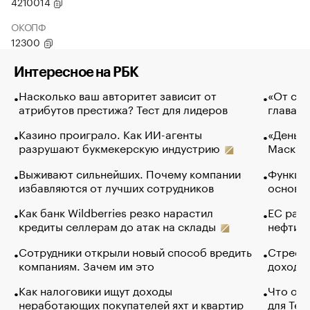
4210014
ОКОПФ
12300
Интересное на РБК
Насколько ваш авторитет зависит от
«От спо
атрибутов престижа? Тест для лидеров
глава к
Казино проиграло. Как ИИ-агенты
«Деньги
разрушают букмекерскую индустрию
Маск в 
Выживают сильнейших. Почему компании
Функции
избавляются от лучших сотрудников
основ э
Как банк Wildberries резко нарастил
ЕС раз
кредиты селлерам до атак на склады
нефти —
Сотрудники открыли новый способ вредить
Стресс 
компаниям. Зачем им это
доходов
Как налоговики ищут доходы
Что обв
неработающих покупателей яхт и квартир
для Tel