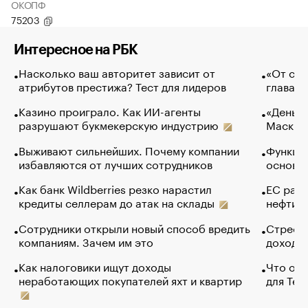
ОКОПФ
75203
Интересное на РБК
Насколько ваш авторитет зависит от
«От спо
атрибутов престижа? Тест для лидеров
глава к
Казино проиграло. Как ИИ-агенты
«Деньги
разрушают букмекерскую индустрию
Маск в 
Выживают сильнейших. Почему компании
Функции
избавляются от лучших сотрудников
основ э
Как банк Wildberries резко нарастил
ЕС раз
кредиты селлерам до атак на склады
нефти —
Сотрудники открыли новый способ вредить
Стресс 
компаниям. Зачем им это
доходов
Как налоговики ищут доходы
Что обв
неработающих покупателей яхт и квартир
для Tel