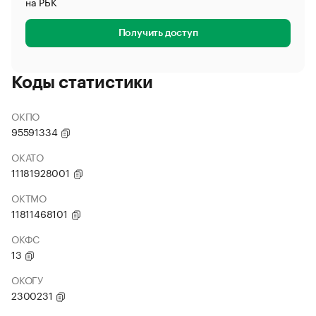
на РБК
Получить доступ
Коды статистики
ОКПО
95591334
ОКАТО
11181928001
ОКТМО
11811468101
ОКФС
13
ОКОГУ
2300231