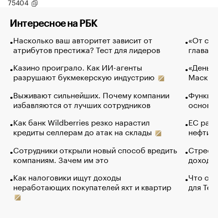
75404
Интересное на РБК
Насколько ваш авторитет зависит от
«От спо
атрибутов престижа? Тест для лидеров
глава к
Казино проиграло. Как ИИ-агенты
«Деньги
разрушают букмекерскую индустрию
Маск в 
Выживают сильнейших. Почему компании
Функции
избавляются от лучших сотрудников
основ э
Как банк Wildberries резко нарастил
ЕС раз
кредиты селлерам до атак на склады
нефти —
Сотрудники открыли новый способ вредить
Стресс 
компаниям. Зачем им это
доходов
Как налоговики ищут доходы
Что обв
неработающих покупателей яхт и квартир
для Tel