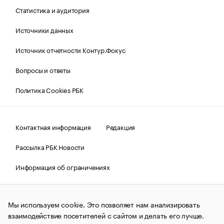
Статистика и аудитория
Источники данных
Источник отчетности Контур.Фокус
Вопросы и ответы
Политика Cookies РБК
Контактная информация
Редакция
Рассылка РБК Новости
Информация об ограничениях
Правовая информация
О соблюдении авторских прав
Мы используем cookie. Это позволяет нам анализировать
© АО «РОСБИЗНЕСКОНСАЛТИНГ»,
1995–2026.
Сообщения
и материалы информационного агентства «РБК»
взаимодействие посетителей с сайтом и делать его лучше.
(зарегистрировано Федеральной службой по надзору в сфере