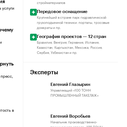
ия
стройматериалов
 услуги
Передовое оснащение
Крупнейший в стране парк гидравлической
грузоподъемной техники: порталы, тросовые
домкраты и пр.
очему
География проектов — 12 стран
и
Бразилия, Венгрия, Германия, Испания,
Казахстан, Кыргызстан, Мексика, Россия,
Сербия, Узбекистан и пр.
ернуть
Эксперты
 пресс,
Евгений Глазырин
Управляющий «100 ТОНН
ПРОМЫШЛЕННЫЙ ТАКЕЛАЖ»
тость в
Евгений Воробьев
Начальник производственно-
технического отдела «100 ТОНН