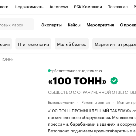
асли
Недвижимость
Autonews
РБК Компании
Телеканал
Р
К Курсы
РБК Life
Тренды
Визионеры
Национальные проекты
Эксперты
Кейсы
Мероприятия
О прое
онный клуб
Исследования
Кредитные рейтинги
Франшизы
Г
терия
IT и технологии
Малый бизнес
Маркетинг и прода
Проверка контрагентов
Политика
Экономика
Бизнес
0 ТОНН»
ы
ДЕЙСТВУЕТ
ОБНОВЛЕНО, 17.08.2023
«100 ТОНН»
ОБЩЕСТВО С ОГРАНИЧЕННОЙ ОТВЕТСТВ
Бытовые услуги
Ремонт и монтаж
Монтаж пр
«100 ТОНН ПРОМЫШЛЕННЫЙ ТАКЕЛАЖ» спец
промышленного оборудования. Мы выполня
прессами, барабанами в зданиях и соору
Безопасно поднимаем крупногабаритные а