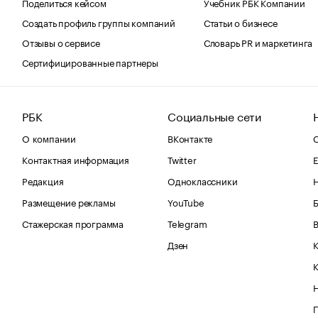
Поделиться кейсом
Учебник РБК Компании
Создать профиль группы компаний
Статьи о бизнесе
Отзывы о сервисе
Словарь PR и маркетинга
Сертифицированные партнеры
РБК
Социальные сети
О компании
ВКонтакте
С
Контактная информация
Twitter
Е
Редакция
Одноклассники
Размещение рекламы
YouTube
Стажерская программа
Telegram
В
Дзен
К