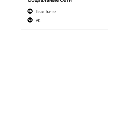
Социальные сети
HeadHunter
VK