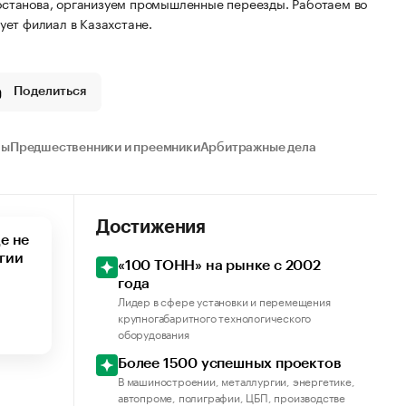
останова, организуем промышленные переезды. Работаем во
ует филиал в Казахстане.
Поделиться
лы
Предшественники и преемники
Арбитражные дела
Достижения
е не
гии
«100 ТОНН» на рынке с 2002
года
Лидер в сфере установки и перемещения
крупногабаритного технологического
оборудования
Более 1500 успешных проектов
В машиностроении, металлургии, энергетике,
автопроме, полиграфии, ЦБП, производстве