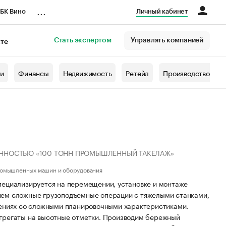
...
БК Вино
Личный кабинет
Стать экспертом
Управлять компанией
кте
азета
жи
Финансы
Недвижимость
Ретейл
Производство
ЕННОСТЬЮ «100 ТОНН ПРОМЫШЛЕННЫЙ ТАКЕЛАЖ»
омышленных машин и оборудования
иализируется на перемещении, установке и монтаже
ем сложные грузоподъемные операции с тяжелыми станками,
жениях со сложными планировочными характеристиками.
грегаты на высотные отметки. Производим бережный