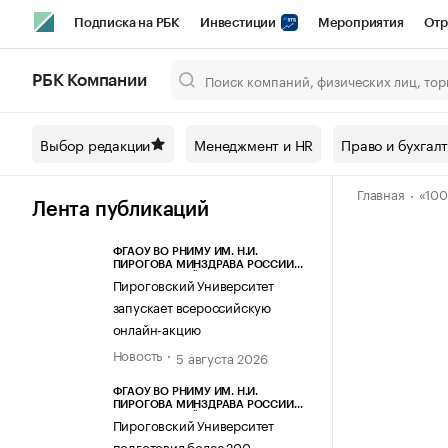
Подписка на РБК
Инвестиции
Мероприятия
Отр
Спорт
Школа управления РБК
РБК Образование
РБ
РБК Компании
Город
Стиль
Крипто
РБК Бизнес-среда
Дискусси
Выбор редакции
Менеджмент и HR
Право и бухгал
Спецпроекты СПб
Конференции СПб
Спецпроекты
Главная
«10
Технологии и медиа
Финансы
Рынок наличной валют
Лента публикаций
ФГАОУ ВО РНИМУ ИМ. Н.И.
ПИРОГОВА МИНЗДРАВА РОССИИ
(ПИРОГОВСКИЙ УНИВЕРСИТЕТ)
Пироговский Университет
запускает всероссийскую
онлайн-акцию
Новость
5 августа 2026
ФГАОУ ВО РНИМУ ИМ. Н.И.
ПИРОГОВА МИНЗДРАВА РОССИИ
(ПИРОГОВСКИЙ УНИВЕРСИТЕТ)
Пироговский Университет
подготовил более 200