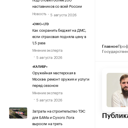
наставников со всей России
Новость
5 августа 2026
«OWC» LTD
Как сохранить бюджет на ДМС,
если страховая подняла цену в
1,5 раза
Главное
Проф
Мнение эксперта
Государстве
5 августа 2026
«КАЛИБР»
Оружейная мастерская в
Москве: ремонт оружия и услуги
перед сезоном
Мнение эксперта
5 августа 2026
Затраты на строительство ТЭС
Публик
для БАМа и Сухого Лога
выросли на треть