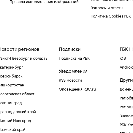
Правила использования изображений
Вопросы и ответы
Политика Cookies РБК
Новости регионов
Подписки
РБК Н
анкт-Петербург и область
Подписка на РБК
iOS
катеринбург
Androi
Уведомления
Новосибирск
Други
RSS Новости
Башкортостан
Оповещения RBC.ru
Домены
ологодская область
Рег.об
Калининград
Рег.ре
раснодарский край
Знаком
Нижний Новгород
РБК Ко
Пермский край
РБК Ку