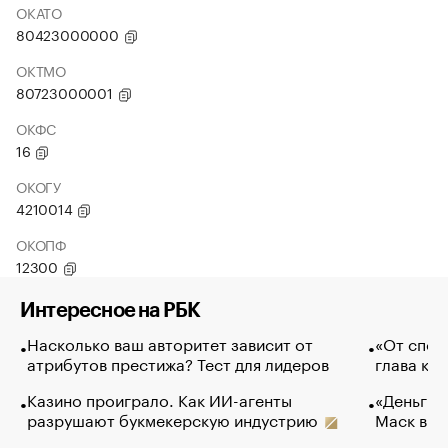
ОКАТО
80423000000
ОКТМО
80723000001
ОКФС
16
ОКОГУ
4210014
ОКОПФ
12300
Интересное на РБК
Насколько ваш авторитет зависит от
«От спор
атрибутов престижа? Тест для лидеров
глава ко
Казино проиграло. Как ИИ-агенты
«Деньги б
разрушают букмекерскую индустрию
Маск в и