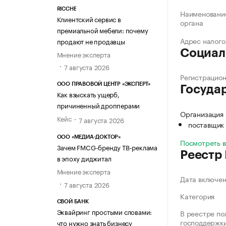
RICCHE
Наименование
Клиентский сервис в
органа
премиальной мебели: почему
Адрес налого
продают не продавцы
Социал
Мнение эксперта
7 августа 2026
Регистрацио
ООО ПРАВОВОЙ ЦЕНТР «ЭКСПЕРТ»
Госуда
Как взыскать ущерб,
причиненный дропперами
Организация
Кейс
7 августа 2026
поставщик 
ООО «МЕДИА-ДОКТОР»
Посмотреть 
Зачем FMCG-бренду ТВ-реклама
Реестр
в эпоху диджитал
Мнение эксперта
Дата включе
7 августа 2026
Категория
СВОЙ БАНК
Эквайринг простыми словами:
В реестре по
господдержк
что нужно знать бизнесу