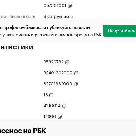
057301001
чная численность
6 сотрудников
е профилем бизнеса и публикуйте новости
Получить дос
 узнаваемость и развивайте личный бренд на РБК
татистики
95326782
82401362000
82701362000
16
4210014
12300
есное на РБК