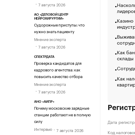
Насколь
7 августа 2026
лидеро
АО «ДЕЛОВОЙ ЦЕНТР
Казино
НЕЙРОХИРУРГИИ»
Судорожные приступы: что
индуст
нужно знать пациенту
Выжива
Мнение эксперта
сотруд
7 августа 2026
Как бан
склады
СПЕКТРДАТА
Проверка кандидатов для
Сотрудн
кадрового агентства: как
повысить качество отбора
Как нал
кварти
Мнение эксперта
7 августа 2026
АНО «АИПР»
Регист
Почему московские зарядные
станции работают не в полную
силу
Дата регистр
Интервью
7 августа 2026
Код налогово