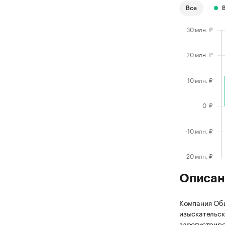
Все
Описан
Компания Общ
изыскательск
зарегистриров