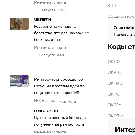
Мнение эксперта
КПП
8 августа 2026
Среднесписо
VESPERFIN
Россияне не мечтают о
Управляйт
богатстве: что для нас важнее
Повышайте
больших денег
Коды с
Мнение эксперта
7 августа 2026
ОКПО
ОКАТО
Минпромторг сообщил об
ОКТМО
изучении властями идей по
поддержке селлеров WB
ОКФС
РБК Бизнес
7 августа
ОКОГУ
ПОВЕСТОК.НЕТ
ОКОПФ
Нужен ли военный билет для
получения загранпаспорта
Интер
Мнение эксперта