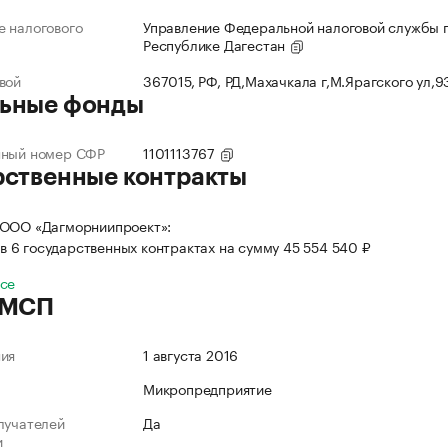
 налогового
Управление Федеральной налоговой службы 
Республике Дагестан
вой
367015, РФ, РД,Махачкала г,М.Ярагского ул,
ьные фонды
нный номер СФР
1101113767
рственные контракты
 ООО «Дагморниипроект»:
в 6 государственных контрактах на сумму 45 554 540 ₽
все
 МСП
ния
1 августа 2016
Микропредприятие
лучателей
Да
и