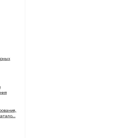
ерных
и
яния
рования,
катало…