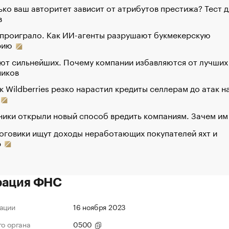
ко ваш авторитет зависит от атрибутов престижа? Тест д
в
 проиграло. Как ИИ-агенты разрушают букмекерскую
рию
ют сильнейших. Почему компании избавляются от лучших
ников
к Wildberries резко нарастил кредиты селлерам до атак н
ики открыли новый способ вредить компаниям. Зачем им
оговики ищут доходы неработающих покупателей яхт и
р
рация ФНС
ации
16 ноября 2023
го органа
0500