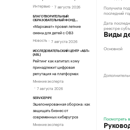
Интервью
7 августа 2026
Получила под
последний го
БЛАГОТВОРИТЕЛЬНЫЙ
ОБРАЗОВАТЕЛЬНЫЙ ФОНД
Дата последн
«МАРХАМАТ»
«Мархамат» провел летние
реестре суб
смены для детей с ОВЗ
Виды д
Новость
7 августа 2026
Основной
ИССЛЕДОВАТЕЛЬСКИЙ ЦЕНТР «АБП»
(ABL)
Рейтинг как капитал: кому
принадлежит цифровая
репутация на платформах
Дополнитель
Мнение эксперта
7 августа 2026
SERVICEPIPE
Эшелонированная оборона: как
защищать бизнес от
современных киберугроз
Посмотреть в
Мнение эксперта
Руково