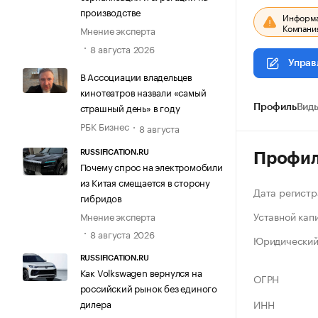
производстве
Информац
Компания
Мнение эксперта
8 августа 2026
Управ
В Ассоциации владельцев
кинотеатров назвали «самый
страшный день» в году
Профиль
Виды
РБК Бизнес
8 августа
RUSSIFICATION.RU
Профи
Почему спрос на электромобили
из Китая смещается в сторону
Дата регистр
гибридов
Уставной кап
Мнение эксперта
8 августа 2026
Юридический
RUSSIFICATION.RU
Как Volkswagen вернулся на
ОГРН
российский рынок без единого
ИНН
дилера