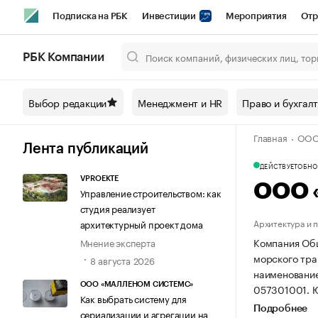
Подписка на РБК
Инвестиции
Мероприятия
Отр
Спорт
Школа управления РБК
РБК Образование
РБ
РБК Компании
Город
Стиль
Крипто
РБК Бизнес-среда
Дискусси
Выбор редакции
Менеджмент и HR
Право и бухгал
Спецпроекты СПб
Конференции СПб
Спецпроекты
Главная
ООО
Технологии и медиа
Финансы
Рынок наличной валют
Лента публикаций
ДЕЙСТВУЕТ
ОБНОВ
VPROEKTE
ООО 
Управление строительством: как
студия реализует
Архитектура и 
архитектурный проект дома
Компания Общ
Мнение эксперта
морского тран
8 августа 2026
наименовани
ООО «МАЛЛЕНОМ СИСТЕМС»
057301001.
Ю
Как выбрать систему для
Подробнее
сериализации и агрегации на