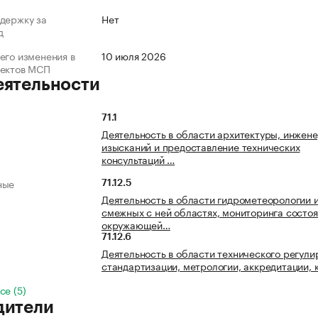
держку за
Нет
д
его изменения в
10 июля 2026
ъектов МСП
еятельности
71.1
Деятельность в области архитектуры, инжен
изысканий и предоставление технических
консультаций …
ные
71.12.5
Деятельность в области гидрометеорологии 
смежных с ней областях, мониторинга состо
окружающей…
71.12.6
Деятельность в области технического регули
стандартизации, метрологии, аккредитации, 
се (5)
дители