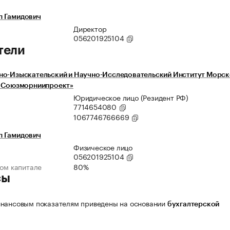
 Гамидович
Директор
056201925104
тели
но-Изыскательский и Научно-Исследовательский Институт Морск
« Союзморниипроект»
Юридическое лицо (Резидент РФ)
7714654080
1067746766669
 Гамидович
Физическое лицо
056201925104
ном капитале
80%
сы
нансовым показателям приведены на основании
бухгалтерской