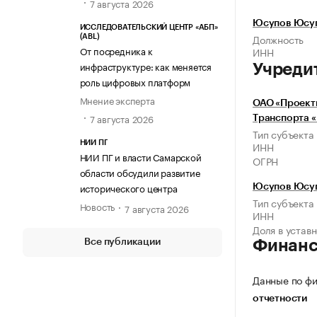
7 августа 2026
Юсупов Юсуп
ИССЛЕДОВАТЕЛЬСКИЙ ЦЕНТР «АБП»
Должность
(ABL)
От посредника к
ИНН
инфраструктуре: как меняется
Учреди
роль цифровых платформ
Мнение эксперта
ОАО «Проект
7 августа 2026
Транспорта 
Тип субъекта
НИИ ПГ
ИНН
НИИ ПГ и власти Самарской
ОГРН
области обсудили развитие
исторического центра
Юсупов Юсуп
Тип субъекта
Новость
7 августа 2026
ИНН
Доля в устав
Все публикации
Финан
Данные по фи
отчетности