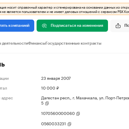
ия носит справочный характер и сгенерирована на основании данных из откр
 не является пользователем и не имеет деловых отношений с сервисом РБК Ко
Подписаться на изменения
П
лять компанией
 деятельности
Финансы
Государственные контракты
ль
ации
23 января 2007
итал
10 000 ₽
 адрес
Дагестан респ., г. Махачкала, ул. Порт-Петров
5
1070560000060
0560033231