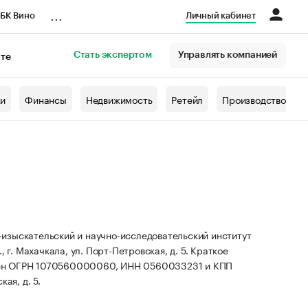
...
БК Вино
Личный кабинет
Стать экспертом
Управлять компанией
кте
азета
жи
Финансы
Недвижимость
Ретейл
Производство
изыскательский и научно-исследовательский институт
 г. Махачкала, ул. Порт-Петровская, д. 5.
Краткое
оен ОГРН 1070560000060, ИНН 0560033231 и КПП
ая, д. 5.