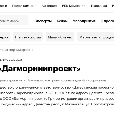
асли
Недвижимость
Autonews
РБК Компании
Телеканал
Р
К Курсы
РБК Life
Тренды
Визионеры
Национальные проекты
Эксперты
Кейсы
Мероприятия
О прое
онный клуб
Исследования
Кредитные рейтинги
Франшизы
Г
терия
IT и технологии
Малый бизнес
Маркетинг и прода
Проверка контрагентов
Политика
Экономика
Бизнес
 «Дагморниипроект»
ы
ЛЕНО, 29.10.2025
«Дагморниипроект»
проектирование
Архитектурное проектирование зданий и сооружений
ество с ограниченной ответственностью «Дагестанский проектно-
спорта» зарегистрирована 23.01.2007 г. по адресу Дагестан респ.,
е: ООО «Дагморниипроект».
При регистрации организации присв
ридический адрес: Дагестан респ., г. Махачкала, ул. Порт-Петровск