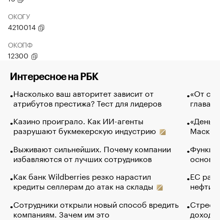
ОКОГУ
4210014
ОКОПФ
12300
Интересное на РБК
Насколько ваш авторитет зависит от
«От спо
атрибутов престижа? Тест для лидеров
глава к
Казино проиграло. Как ИИ-агенты
«Деньги
разрушают букмекерскую индустрию
Маск в 
Выживают сильнейших. Почему компании
Функции
избавляются от лучших сотрудников
основ э
Как банк Wildberries резко нарастил
ЕС раз
кредиты селлерам до атак на склады
нефти —
Сотрудники открыли новый способ вредить
Стресс 
компаниям. Зачем им это
доходов