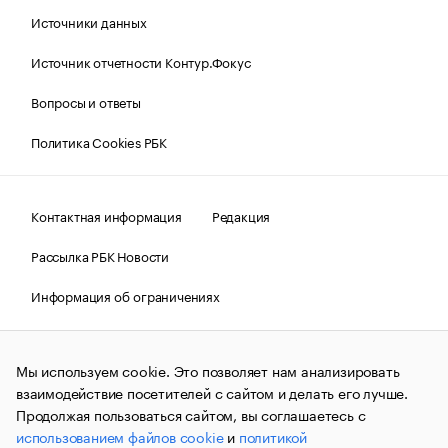
Источники данных
Источник отчетности Контур.Фокус
Вопросы и ответы
Политика Cookies РБК
Контактная информация
Редакция
Рассылка РБК Новости
Информация об ограничениях
Правовая информация
О соблюдении авторских прав
Мы используем cookie. Это позволяет нам анализировать
© АО «РОСБИЗНЕСКОНСАЛТИНГ»,
1995–2026.
Сообщения
и материалы информационного агентства «РБК»
взаимодействие посетителей с сайтом и делать его лучше.
(зарегистрировано Федеральной службой по надзору в сфере
Продолжая пользоваться сайтом, вы соглашаетесь с
связи, информационных технологий и массовых
использованием файлов cookie
и
политикой
коммуникаций (Роскомнадзор) 09.12.2015 за номером ИА