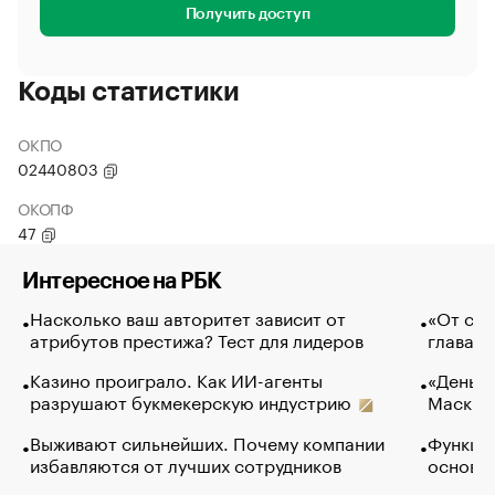
Получить доступ
Коды статистики
ОКПО
02440803
ОКОПФ
47
Интересное на РБК
Насколько ваш авторитет зависит от
«От спо
атрибутов престижа? Тест для лидеров
глава к
Казино проиграло. Как ИИ-агенты
«Деньги
разрушают букмекерскую индустрию
Маск в 
Выживают сильнейших. Почему компании
Функции
избавляются от лучших сотрудников
основ э