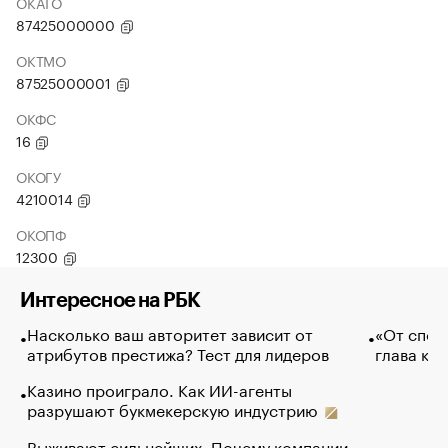
ОКАТО
87425000000
ОКТМО
87525000001
ОКФС
16
ОКОГУ
4210014
ОКОПФ
12300
Интересное на РБК
Насколько ваш авторитет зависит от
«От спор
атрибутов престижа? Тест для лидеров
глава ко
Казино проиграло. Как ИИ-агенты
разрушают букмекерскую индустрию
Выживают сильнейших. Почему компании