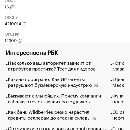
ОКФС
16
ОКОГУ
4210014
ОКОПФ
12300
Интересное на РБК
Насколько ваш авторитет зависит от
«От спо
атрибутов престижа? Тест для лидеров
глава к
Казино проиграло. Как ИИ-агенты
«Деньги
разрушают букмекерскую индустрию
Маск в 
Выживают сильнейших. Почему компании
Функции
избавляются от лучших сотрудников
основ э
Как банк Wildberries резко нарастил
ЕС раз
кредиты селлерам до атак на склады
нефти —
Сотрудники открыли новый способ вредить
Стресс 