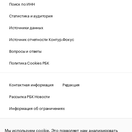
Поиск по ИНН
Статистика и аудитория
Источники данных
Источник отчетности Контур.Фокус
Вопросы и ответы
Политика Cookies РБК
Контактная информация
Редакция
Рассылка РБК Новости
Информация об ограничениях
Правовая информация
О соблюдении авторских прав
Мы используем cookie. Это позволяет нам анализировать
© АО «РОСБИЗНЕСКОНСАЛТИНГ»,
1995–2026.
Сообщения