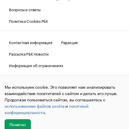
Вопросы и ответы
Политика Cookies РБК
Контактная информация
Редакция
Рассылка РБК Новости
Информация об ограничениях
Правовая информация
О соблюдении авторских прав
Мы используем cookie. Это позволяет нам анализировать
© АО «РОСБИЗНЕСКОНСАЛТИНГ»,
1995–2026.
Сообщения
и материалы информационного агентства «РБК»
взаимодействие посетителей с сайтом и делать его лучше.
(зарегистрировано Федеральной службой по надзору в сфере
Продолжая пользоваться сайтом, вы соглашаетесь с
связи, информационных технологий и массовых
использованием файлов cookie
и
политикой
коммуникаций (Роскомнадзор) 09.12.2015 за номером ИА
№ФС77-63848) сопровождаются пометкой «РБК». Отдельные
конфиденциальности
.
публикации могут содержать информацию,
не предназначенную для пользователей
до 18 лет.
companycardsfeedback@rbc.ru
Понятно