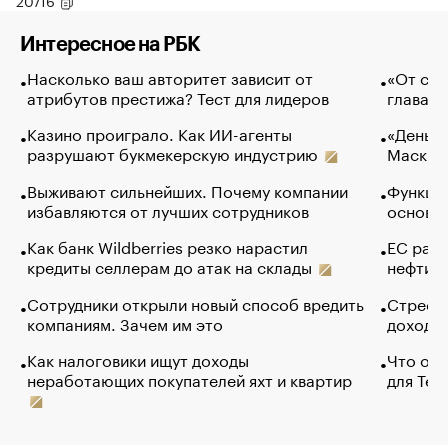
20716
Интересное на РБК
Насколько ваш авторитет зависит от
«От спо
атрибутов престижа? Тест для лидеров
глава к
Казино проиграло. Как ИИ-агенты
«Деньги
разрушают букмекерскую индустрию
Маск в 
Выживают сильнейших. Почему компании
Функции
избавляются от лучших сотрудников
основ э
Как банк Wildberries резко нарастил
ЕС раз
кредиты селлерам до атак на склады
нефти —
Сотрудники открыли новый способ вредить
Стресс 
компаниям. Зачем им это
доходов
Как налоговики ищут доходы
Что обв
неработающих покупателей яхт и квартир
для Tel