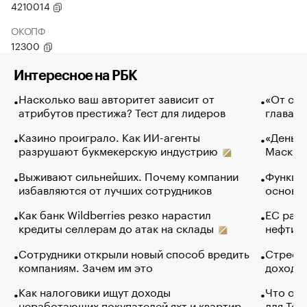
4210014
ОКОПФ
12300
Интересное на РБК
Насколько ваш авторитет зависит от
«От спо
атрибутов престижа? Тест для лидеров
глава к
Казино проиграло. Как ИИ-агенты
«Деньги
разрушают букмекерскую индустрию
Маск в 
Выживают сильнейших. Почему компании
Функции
избавляются от лучших сотрудников
основ э
Как банк Wildberries резко нарастил
ЕС раз
кредиты селлерам до атак на склады
нефти —
Сотрудники открыли новый способ вредить
Стресс 
компаниям. Зачем им это
доходов
Как налоговики ищут доходы
Что обв
неработающих покупателей яхт и квартир
для Tel