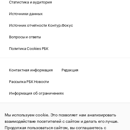
Статистика и аудитория
Источники данных
Источник отчетности Контур.Фокус
Вопросы и ответы
Политика Cookies РБК
Контактная информация
Редакция
Рассылка РБК Новости
Информация об ограничениях
Правовая информация
О соблюдении авторских прав
Мы используем cookie. Это позволяет нам анализировать
© АО «РОСБИЗНЕСКОНСАЛТИНГ»,
1995–2026.
Сообщения
и материалы информационного агентства «РБК»
взаимодействие посетителей с сайтом и делать его лучше.
(зарегистрировано Федеральной службой по надзору в сфере
Продолжая пользоваться сайтом, вы соглашаетесь с
связи, информационных технологий и массовых