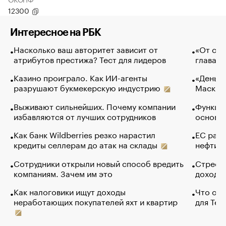
12300
Интересное на РБК
Насколько ваш авторитет зависит от
«От спо
атрибутов престижа? Тест для лидеров
глава к
Казино проиграло. Как ИИ-агенты
«Деньги
разрушают букмекерскую индустрию
Маск в 
Выживают сильнейших. Почему компании
Функции
избавляются от лучших сотрудников
основ э
Как банк Wildberries резко нарастил
ЕС раз
кредиты селлерам до атак на склады
нефти —
Сотрудники открыли новый способ вредить
Стресс 
компаниям. Зачем им это
доходов
Как налоговики ищут доходы
Что обв
неработающих покупателей яхт и квартир
для Tel