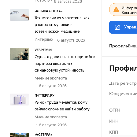
6 августа 2026
Информац
Компания
«АЛЬФА ЭПОХА»
Технологии vs маркетинг: как
распознать уловки в
Управ
эстетической медицине
Интервью
6 августа 2026
Профиль
Виды
VESPERFIN
Одна за двоих: как женщине без
партнера выстроить
Профи
финансовую устойчивость
Мнение эксперта
Дата регистр
6 августа 2026
Юридический
ГИФТЕРИ.РУ
Рынок труда меняется: кому
сейчас сложнее найти работу
ОГРН
Мнение эксперта
ИНН
6 августа 2026
КПП
«АСТЕРРА»