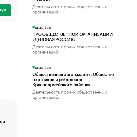
Деятельность прочих общественных
туп
организаций...
ДЕЙСТВУЕТ
ПРО ОБЩЕСТВЕННОЙ ОРГАНИЗАЦИИ
«ДЕЛОВАЯ РОССИЯ»
Деятельность прочих общественных
организаций...
ДЕЙСТВУЕТ
Общественная организация «Общество
охотников и рыболовов
Красноармейского района»
Деятельность прочих общественных
организаций...
ля
«От спорта тело стареет иначе». Как живет глава ко
создавшей GTA
«Деньги будут не нужны»: что рассказал Маск в инт