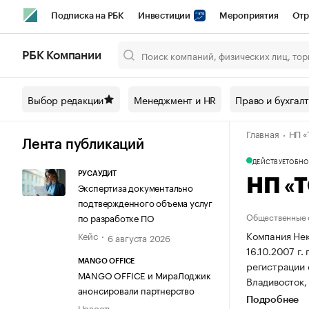
Подписка на РБК
Инвестиции
Мероприятия
Отр
Спорт
Школа управления РБК
РБК Образование
РБ
РБК Компании
Город
Стиль
Крипто
РБК Бизнес-среда
Дискусси
Выбор редакции
Менеджмент и HR
Право и бухгал
Спецпроекты СПб
Конференции СПб
Спецпроекты
Главная
НП «
Технологии и медиа
Финансы
Рынок наличной валют
Лента публикаций
ДЕЙСТВУЕТ
ОБНОВ
РУСАУДИТ
НП «
Экспертиза документально
подтвержденного объема услуг
Общественные 
по разработке ПО
Компания Нек
Кейс
6 августа 2026
16.10.2007 г.
MANGO OFFICE
регистрации
MANGO OFFICE и МираЛоджик
Владивосток, 
анонсировали партнерство
Подробнее
Новость