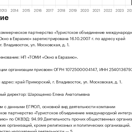
ие
коммерческое партнерство «Туристское объединение международ
Окно в Евразию» зарегистрирована 16.10.2007 г. по адресу край
. Владивосток, ул. Московская, д. 1.
енование: НП «ТОМИ «Окно в Евразию».
ации организации присвоен ОГРН 1072500004147, ИНН 254013679
дрес: край Приморский, г. Владивосток, ул. Московская, д. 1.
ный директор: Шарощенко Елена Анатольевна
ии с данными ЕГРЮЛ, основной вид деятельности компании
ое партнерство «Туристское объединение международной интегр
зию» по ОКВЭД: 94.99 Деятельность прочих общественных организ
их организаций, кроме религиозных и политических организаций.
ство направлений деятельности — 5.