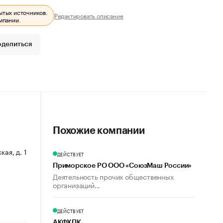
ытых источников.
Редактировать описание
мпании.
оделиться
Похожие компании
ая, д. 1
ДЕЙСТВУЕТ
Приморское РО ООО «СоюзМаш России»
Деятельность прочих общественных
организаций...
ДЕЙСТВУЕТ
АКФХПК