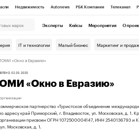
асли
Недвижимость
Autonews
РБК Компании
Телеканал
Р
К Курсы
РБК Life
Тренды
Визионеры
Национальные проекты
Эксперты
Кейсы
Мероприятия
О прое
онный клуб
Исследования
Кредитные рейтинги
Франшизы
Г
терия
IT и технологии
Малый бизнес
Маркетинг и прода
Проверка контрагентов
Политика
Экономика
Бизнес
ТОМИ «Окно в Евразию»
ы
ЛЕНО, 02.03.2020
ТОМИ «Окно в Евразию»
организации
оммерческое партнерство «Туристское объединение международн
 по адресу край Приморский, г. Владивосток, ул. Московская, д. 1.
Кр
 организации присвоен ОГРН 1072500004147, ИНН 2540136793 и 
ул. Московская, д. 1.