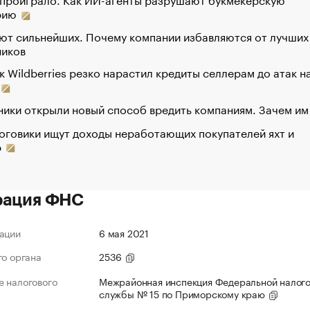
рию
ют сильнейших. Почему компании избавляются от лучших
ников
к Wildberries резко нарастил кредиты селлерам до атак н
ики открыли новый способ вредить компаниям. Зачем им
оговики ищут доходы неработающих покупателей яхт и
р
рация ФНС
ации
6 мая 2021
го органа
2536
 налогового
Межрайонная инспекция Федеральной налог
службы № 15 по Приморскому краю