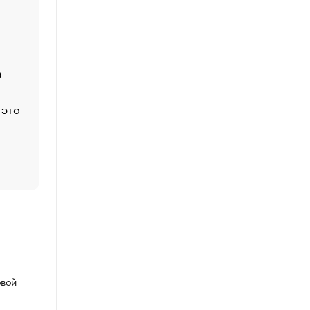
Economist
Функции менеджмента: пять ключевых основ эффект
управления
а
ЕС разрешил конфискацию российской нефти — чем
Москва
 это
Стресс обеспеченных людей: почему рост доходов 
счастья
Что обвинения против Павла Дурова значат для Tele
пользователей
овой