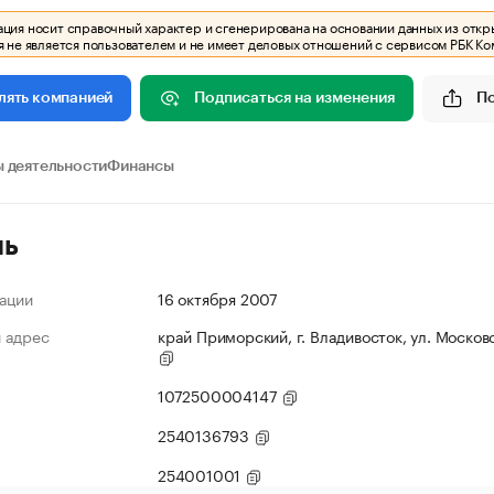
ия носит справочный характер и сгенерирована на основании данных из откр
 не является пользователем и не имеет деловых отношений с сервисом РБК Ко
Подписаться на изменения
П
лять компанией
 деятельности
Финансы
ль
ации
16 октября 2007
 адрес
край Приморский, г. Владивосток, ул. Московск
1072500004147
2540136793
254001001