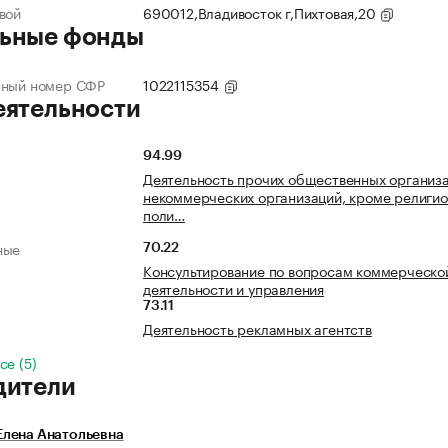
вой
690012,Владивосток г,Пихтовая,20
ьные фонды
нный номер СФР
1022115354
еятельности
94.99
Деятельность прочих общественных организа
некоммерческих организаций, кроме религио
поли…
ные
70.22
Консультирование по вопросам коммерческо
деятельности и управления
73.11
Деятельность рекламных агентств
се (5)
дители
лена Анатольевна