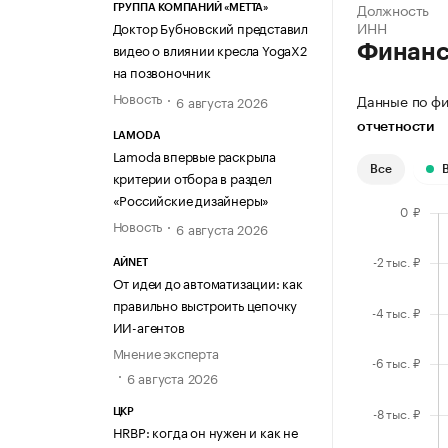
Должность
ГРУППА КОМПАНИЙ «МЕТТА»
ИНН
Доктор Бубновский представил
видео о влиянии кресла YogaX2
Финан
на позвоночник
Новость
Данные по фи
6 августа 2026
отчетности
LAMODA
Lamoda впервые раскрыла
Все
критерии отбора в раздел
«Российские дизайнеры»
Новость
6 августа 2026
АЙNET
От идеи до автоматизации: как
правильно выстроить цепочку
ИИ-агентов
Мнение эксперта
6 августа 2026
ЦКР
HRBP: когда он нужен и как не