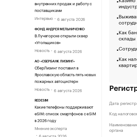
внутренних продаж и работу с
индуст
поставщиками
Выжива
Интервью
6 августа 2026
сотруд
ФОНД АНДРЕЯ МЕЛЬНИЧЕНКО
Как бан
В Лучегорске открыли сквер
склады
«Угольщиков»
Сотрудн
Новость
6 августа 2026
Как нал
АО «СБЕРБАНК ЛИЗИНГ»
кварти
СберЛизинг поставил в
Ярославскую область пять новых
пожарных автоцистерн
Регист
Новость
6 августа 2026
REDESIM
Дата регистр
Какие телефоны поддерживают
Код налогово
eSIM: список смартфонов с eSIM
в 2026 году
Наименование
Мнение эксперта
органа
6 августа 2026