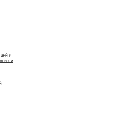
ций и
зных и
й