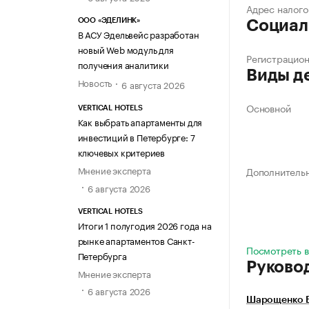
Адрес налого
ООО «ЭДЕЛИНК»
Социал
В АСУ Эдельвейс разработан
новый Web модуль для
Регистрацио
получения аналитики
Виды д
Новость
6 августа 2026
Основной
VERTICAL HOTELS
Как выбрать апартаменты для
инвестиций в Петербурге: 7
ключевых критериев
Мнение эксперта
Дополнитель
6 августа 2026
VERTICAL HOTELS
Итоги 1 полугодия 2026 года на
рынке апартаментов Санкт-
Посмотреть в
Петербурга
Руково
Мнение эксперта
6 августа 2026
Шарощенко Е