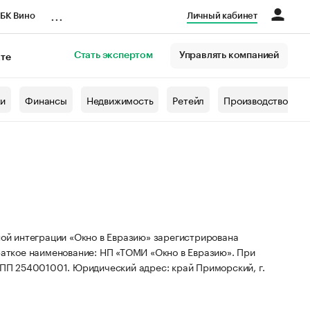
...
БК Вино
Личный кабинет
Стать экспертом
Управлять компанией
кте
азета
жи
Финансы
Недвижимость
Ретейл
Производство
ой интеграции «Окно в Евразию» зарегистрирована
аткое наименование: НП «ТОМИ «Окно в Евразию».
При
КПП 254001001.
Юридический адрес: край Приморский, г.