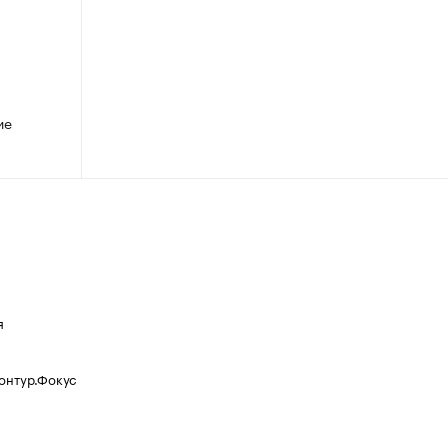
ие
я
Контур.Фокус