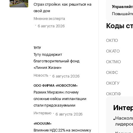
Страх стройки: как решиться на
Управляйт
свой дом
Повышайте
Мнение эксперта
Коды с
6 августа 2026
ОКПО
ТУТУ
ОКАТО
Туту поддержит
благотворительный фонд
ОКТМО
«Линия Жизни»
ОКФС
Новость
6 августа 2026
ОКОГУ
ООО ФИРМА «НОВОСТОМ»
Размик Мирзоян: почему
ОКОПФ
сложные кейсы имплантации
стали предсказуемыми
Интер
Интервью
6 августа 2026
Насколь
лидеро
«HOOUUM»
Влияние НДС 22% на экономику
Казино