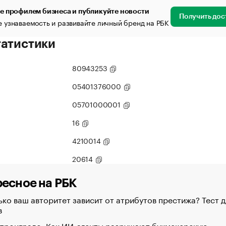
е профилем бизнеса и публикуйте новости
Получить дос
 узнаваемость и развивайте личный бренд на РБК
татистики
80943253
05401376000
05701000001
16
4210014
20614
есное на РБК
ко ваш авторитет зависит от атрибутов престижа? Тест д
в
 проиграло. Как ИИ-агенты разрушают букмекерскую