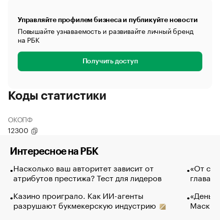
Управляйте профилем бизнеса и публикуйте новости
Повышайте узнаваемость и развивайте личный бренд
на РБК
Получить доступ
Коды статистики
ОКОПФ
12300
Интересное на РБК
Насколько ваш авторитет зависит от
«От спо
атрибутов престижа? Тест для лидеров
глава к
Казино проиграло. Как ИИ-агенты
«Деньги
разрушают букмекерскую индустрию
Маск в 