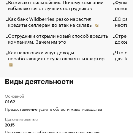
Выживают сильнейших. Почему компании
Функции
избавляются от лучших сотрудников
основ э
Как банк Wildberries резко нарастил
ЕС раз
кредиты селлерам до атак на склады
нефти —
Сотрудники открыли новый способ вредить
Стресс 
компаниям. Зачем им это
доходов
Как налоговики ищут доходы
Что обв
неработающих покупателей яхт и квартир
для Tel
Виды деятельности
Основной
01.62
Предоставление услуг в области животноводства
Дополнительные
20.15
Производство удобрений и азотных соединений