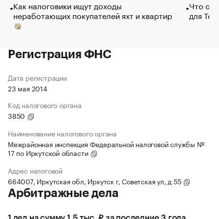
Как налоговики ищут доходы
Что обв
неработающих покупателей яхт и квартир
для Tel
Регистрация ФНС
Дата регистрации
23 мая 2014
Код налогового органа
3850
Наименование налогового органа
Межрайонная инспекция Федеральной налоговой службы №
17 по Иркутской области
Адрес налоговой
664007, Иркутская обл, Иркутск г, Советская ул, д 55
Арбитражные дела
1 дел на сумму 1,5 тыс. ₽ за последние 3 года