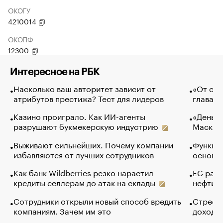
ОКОГУ
4210014
ОКОПФ
12300
Интересное на РБК
Насколько ваш авторитет зависит от
«От спо
атрибутов престижа? Тест для лидеров
глава к
Казино проиграло. Как ИИ-агенты
«Деньги
разрушают букмекерскую индустрию
Маск в 
Выживают сильнейших. Почему компании
Функции
избавляются от лучших сотрудников
основ э
Как банк Wildberries резко нарастил
ЕС раз
кредиты селлерам до атак на склады
нефти —
Сотрудники открыли новый способ вредить
Стресс 
компаниям. Зачем им это
доходов