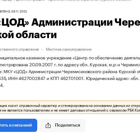
ЛЕНО, 09.11.2023
«ЦОД» Администрации Чере
кой области
ственного управления
Местное самоуправление
иципальное казенное учреждение «Центр по обеспечению деятел
истрирована 20.09.2007 г. по адресу обл. Курская, м.р-н Черемиси
: МКУ «ЦОД» Администрации Черемисиновского района Курской о
35, ИНН 4627002847 и КПП 462701001.
Юридический адрес: обл. 
4.
ия носит справочный характер и сгенерирована на основании данных из откр
 не является пользователем и не имеет деловых отношений с сервисом РБК Ко
Поделиться
лять компанией