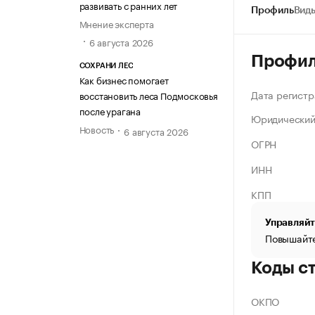
развивать с ранних лет
Профиль
Виды
Мнение эксперта
6 августа 2026
Профи
СОХРАНИ ЛЕС
Как бизнес помогает
Дата регистр
восстановить леса Подмосковья
после урагана
Юридический
Новость
6 августа 2026
ОГРН
ИНН
КПП
Управляйт
Повышайте
Коды с
ОКПО