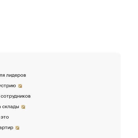
для лидеров
«От спор
дустрию
«Деньги
 сотрудников
на склады
 это
вартир