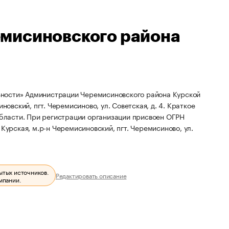
мисиновского района
ьности» Администрации Черемисиновского района Курской
новский, пгт. Черемисиново, ул. Советская, д. 4.
Краткое
бласти.
При регистрации организации присвоен ОГРН
Курская, м.р-н Черемисиновский, пгт. Черемисиново, ул.
ытых источников.
Редактировать описание
мпании.