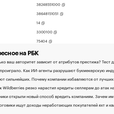
38248551000
38648151051
14
3300100
75404
есное на РБК
ко ваш авторитет зависит от атрибутов престижа? Тест 
 проиграло. Как ИИ-агенты разрушают букмекерскую ин
ют сильнейших. Почему компании избавляются от лучших
к Wildberries резко нарастил кредиты селлерам до атак 
ики открыли новый способ вредить компаниям. Зачем им
оговики ищут доходы неработающих покупателей яхт и к