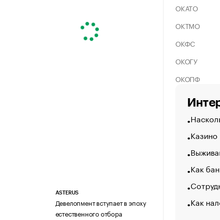
ОКАТО
ОКТМО
ОКФС
ОКОГУ
ОКОПФ
Интер
Насколь
Казино
Выжива
Как бан
Сотрудн
ASTERUS
Как нал
Девелопмент вступает в эпоху
естественного отбора