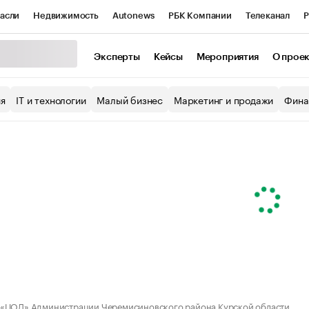
асли
Недвижимость
Autonews
РБК Компании
Телеканал
Р
К Курсы
РБК Life
Тренды
Визионеры
Национальные проекты
Эксперты
Кейсы
Мероприятия
О прое
уб
Исследования
Кредитные рейтинги
Франшизы
Газета
ия
IT и технологии
Малый бизнес
Маркетинг и продажи
Фина
Проверка контрагентов
Политика
Экономика
Бизнес
ы
«ЦОД» Администрации Черемисиновского района Курской области