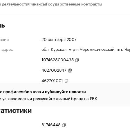
 деятельности
Финансы
Государственные контракты
ль
ации
20 сентября 2007
 адрес
обл. Курская, м.р-н Черемисиновский, пгт. Че
1074628000435
4627002847
462701001
е профилем бизнеса и публикуйте новости
 узнаваемость и развивайте личный бренд на РБК
татистики
81746448