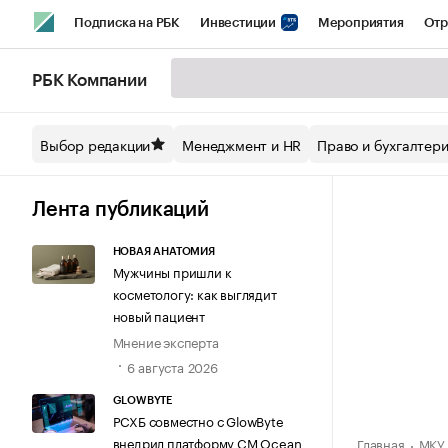
Подписка на РБК
Инвестиции
Мероприятия
Отр
Спорт
Школа управления РБК
РБК Образование
РБ
РБК Компании
Стиль
Крипто
РБК Бизнес-среда
Дискуссионный кл
Выбор редакции
Менеджмент и HR
Право и бухгалтер
Спецпроекты СПб
Конференции СПб
Спецпроекты
Технологии и медиа
Финансы
Рынок наличной валют
Лента публикаций
НОВАЯ АНАТОМИЯ
Мужчины пришли к
косметологу: как выглядит
новый пациент
Мнение эксперта
6 августа 2026
GLOWBYTE
РСХБ совместно с GlowByte
внедрил платформу CM Ocean
Главная
МКУ 