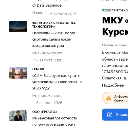
от Data Sapience
ДЕЙСТВУЕТ
ОБНОВ
Новость
6 августа 2026
МКУ 
ФОНД «НАУКА. ИСКУССТВО.
ТЕХНОЛОГИИ»
Курс
Персеиды — 2026: когда
смотреть самый яркий
Органы государ
звездопад августа
Компания Мун
Мнение эксперта
области зарег
6 августа 2026
наименование
EXNODE
10746280004
еСИМ Беларусь: как купить,
Советская, д. 
установить и активировать в
Подробнее
2026 году
Мнение эксперта
Информац
Компания
6 августа 2026
ООО «ПРОСТО.»
Управ
Финансовая грамотность:
почему этот навык стоит