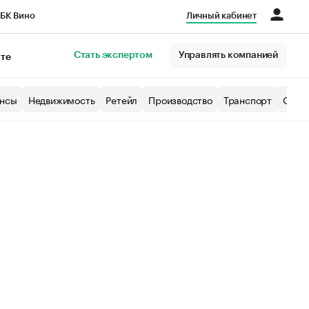
БК Вино
Личный кабинет
Город
Стать экспертом
Управлять компанией
кте
нсы
Недвижимость
Ретейл
Производство
Транспорт
Образ