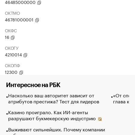
46485000000
ОКТМО
46781000001
ОКФС
16
ОКОГУ
4210014
ОКОПФ
12300
Интересное на РБК
Насколько ваш авторитет зависит от
«От спор
атрибутов престижа? Тест для лидеров
глава ко
Казино проиграло. Как ИИ-агенты
разрушают букмекерскую индустрию
Выживают сильнейших. Почему компании
избавляются от лучших сотрудников