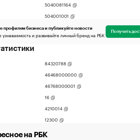
5040081164
504001001
е профилем бизнеса и публикуйте новости
Получить дос
 узнаваемость и развивайте личный бренд на РБК
татистики
84320788
46468000000
46768000001
16
4210014
12300
есное на РБК