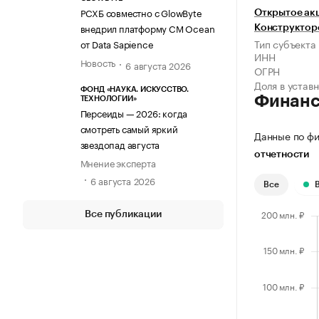
РСХБ совместно с GlowByte
Открытое ак
внедрил платформу CM Ocean
Конструктор
Тип субъекта
от Data Sapience
ИНН
Новость
6 августа 2026
ОГРН
Доля в устав
ФОНД «НАУКА. ИСКУССТВО.
Финан
ТЕХНОЛОГИИ»
Персеиды — 2026: когда
смотреть самый яркий
Данные по фи
звездопад августа
отчетности
Мнение эксперта
6 августа 2026
Все
Все публикации