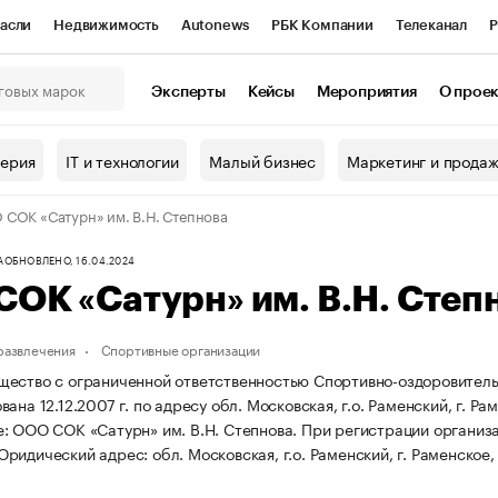
асли
Недвижимость
Autonews
РБК Компании
Телеканал
Р
К Курсы
РБК Life
Тренды
Визионеры
Национальные проекты
Эксперты
Кейсы
Мероприятия
О прое
онный клуб
Исследования
Кредитные рейтинги
Франшизы
Г
терия
IT и технологии
Малый бизнес
Маркетинг и прода
Проверка контрагентов
Политика
Экономика
Бизнес
СОК «Сатурн» им. В.Н. Степнова
ы
А
ОБНОВЛЕНО, 16.04.2024
ОК «Сатурн» им. В.Н. Степ
 развлечения
Спортивные организации
ество с ограниченной ответственностью Спортивно-оздоровитель
ана 12.12.2007 г. по адресу обл. Московская, г.о. Раменский, г. Рам
: ООО СОК «Сатурн» им. В.Н. Степнова.
При регистрации организ
Юридический адрес: обл. Московская, г.о. Раменский, г. Раменское, у