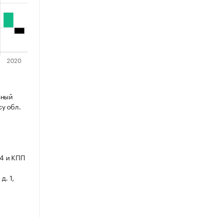
ьный
су обл.
4 и КПП
д. 1,