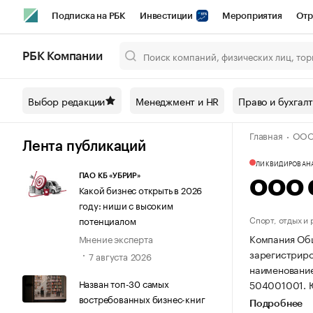
Подписка на РБК
Инвестиции
Мероприятия
Отр
Спорт
Школа управления РБК
РБК Образование
РБ
РБК Компании
Город
Стиль
Крипто
РБК Бизнес-среда
Дискусси
Выбор редакции
Менеджмент и HR
Право и бухгал
Спецпроекты СПб
Конференции СПб
Спецпроекты
Главная
ООО 
Технологии и медиа
Финансы
Рынок наличной валют
Лента публикаций
ЛИКВИДИРОВАН
ПАО КБ «УБРИР»
ООО С
Какой бизнес открыть в 2026
году: ниши с высоким
Спорт, отдых и
потенциалом
Компания Общ
Мнение эксперта
зарегистриров
7 августа 2026
наименование
Назван топ-30 самых
504001001.
востребованных бизнес-книг
Подробнее