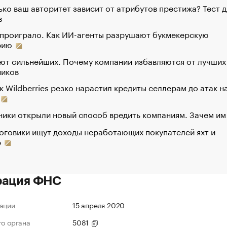
ко ваш авторитет зависит от атрибутов престижа? Тест д
в
 проиграло. Как ИИ-агенты разрушают букмекерскую
рию
ют сильнейших. Почему компании избавляются от лучших
ников
к Wildberries резко нарастил кредиты селлерам до атак н
ики открыли новый способ вредить компаниям. Зачем им
оговики ищут доходы неработающих покупателей яхт и
р
рация ФНС
ации
15 апреля 2020
го органа
5081