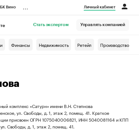
...
БК Вино
Личный кабинет
Стать экспертом
Управлять компанией
кте
азета
жи
Финансы
Недвижимость
Ретейл
Производство
нова
ный комплекс «Сатурн» имени В.Н. Степнова
енское, ул. Свободы, д. 1, этаж 2, помещ. 41.
Краткое
ации присвоен ОГРН 1075040006821, ИНН 5040081164 и КПП
л. Свободы, д. 1, этаж 2, помещ. 41.