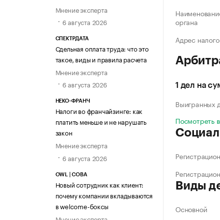
Мнение эксперта
Наименование
органа
6 августа 2026
Адрес налого
СПЕКТРДАТА
Сдельная оплата труда: что это
такое, виды и правила расчета
Арбитр
Мнение эксперта
6 августа 2026
1 дел на су
Выигранных 
НЕКО-ФРАНЧ
Налоги во франчайзинге: как
Посмотреть 
платить меньше и не нарушать
Социал
закон
Мнение эксперта
Регистрацио
6 августа 2026
Регистрацио
OWL | СОВА
Новый сотрудник как клиент:
Виды д
почему компании вкладываются
в welcome-боксы
Основной
Мнение эксперта