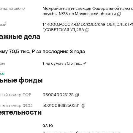
 налогового
Межрайонная инспекция Федеральной налог
службы №23 по Московской области
вой
144000,РОССИЯ,МОСКОВСКАЯ ОБЛ,ЭЛЕКТР
Г,СОВЕТСКАЯ УЛ,26А
ажные дела
мму 70,5 тыс. ₽ за последние 3 года
дел
1 на сумму 70,5 тыс. ₽
все
ьные фонды
нный номер ПФР
060040023125
нный номер ФСС
502100666250381
еятельности
93.19
Деятельность в области спорта прочая