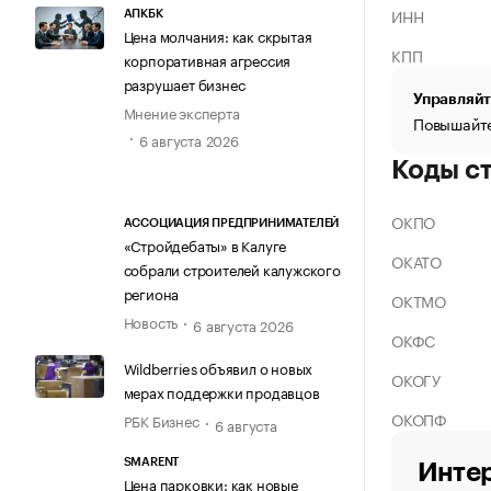
ИНН
АПКБК
Цена молчания: как скрытая
КПП
корпоративная агрессия
разрушает бизнес
Управляйт
Мнение эксперта
Повышайте
6 августа 2026
Коды с
ОКПО
АССОЦИАЦИЯ ПРЕДПРИНИМАТЕЛЕЙ
«Стройдебаты» в Калуге
ОКАТО
собрали строителей калужского
региона
ОКТМО
Новость
6 августа 2026
ОКФС
Wildberries объявил о новых
ОКОГУ
мерах поддержки продавцов
ОКОПФ
РБК Бизнес
6 августа
SMARENT
Интер
Цена парковки: как новые