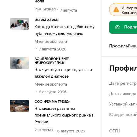
июля
Информац
РБК Бизнес
7 августа
Компания
«ЛАЙМ-ЗАЙМ»
Как подготовиться к дебютному
Подпи
публичному выступлению
Мнение эксперта
Профиль
Виды
7 августа 2026
АО «ДЕЛОВОЙ ЦЕНТР
НЕЙРОХИРУРГИИ»
Профи
Что чувствует пациент, узнав о
тяжелом диагнозе
Дата регистр
Мнение эксперта
6 августа 2026
Дата ликвида
Уставной кап
ООО «РЕММА ТРЕЙД»
Что мешает развитию
Юридический
премиального сырного рынка в
России
Интервью
ОГРН
6 августа 2026