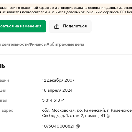
ия носит справочный характер и сгенерирована на основании данных из откр
 не является пользователем и не имеет деловых отношений с сервисом РБК Ко
саться на изменения
Поделиться
 деятельности
Финансы
Арбитражные дела
ль
ации
12 декабря 2007
ции
16 апреля 2024
итал
5 314 518 ₽
 адрес
обл. Московская, г.о. Раменский, г. Раменское,
Свободы, д. 1, этаж 2, помещ. 41
1075040006821