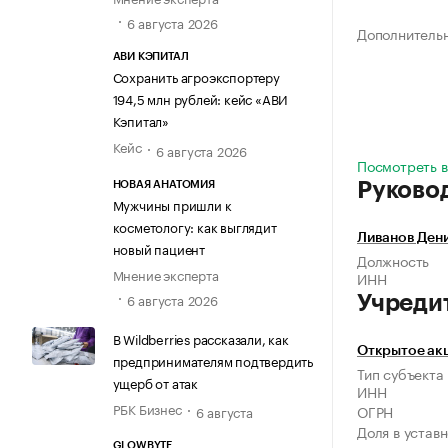
6 августа 2026
Дополнитель
АВИ КЭПИТАЛ
Сохранить агроэкспортеру
194,5 млн рублей: кейс «АВИ
Кэпитал»
Кейс
6 августа 2026
Посмотреть в
Руково
НОВАЯ АНАТОМИЯ
Мужчины пришли к
косметологу: как выглядит
Ливанов Ден
новый пациент
Должность
Мнение эксперта
ИНН
6 августа 2026
Учреди
В Wildberries рассказали, как
Открытое ак
предпринимателям подтвердить
Тип субъекта
ущерб от атак
ИНН
РБК Бизнес
ОГРН
6 августа
Доля в устав
GLOWBYTE