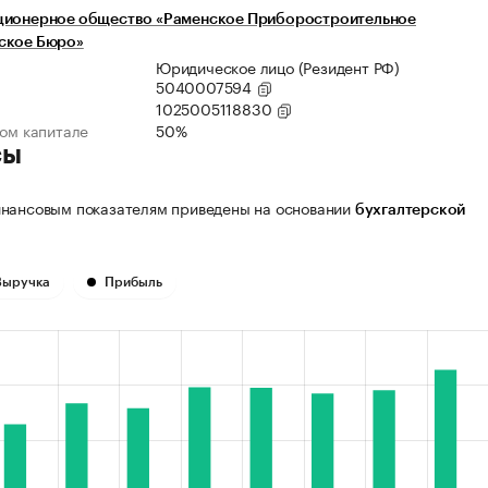
ционерное общество «Раменское Приборостроительное
ское Бюро»
Юридическое лицо (Резидент РФ)
5040007594
1025005118830
ном капитале
50%
сы
нансовым показателям приведены на основании
бухгалтерской
Выручка
Прибыль