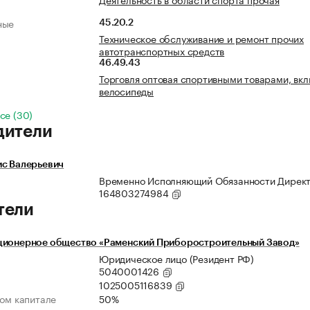
ные
45.20.2
Техническое обслуживание и ремонт прочих
автотранспортных средств
46.49.43
Торговля оптовая спортивными товарами, вк
велосипеды
се (30)
дители
ис Валерьевич
Временно Исполняющий Обязанности Дирек
164803274984
тели
ционерное общество «Раменский Приборостроительный Завод»
Юридическое лицо (Резидент РФ)
5040001426
1025005116839
ном капитале
50%