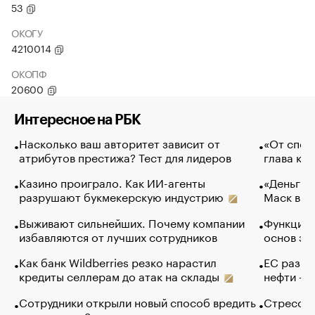
53
ОКОГУ
4210014
ОКОПФ
20600
Интересное на РБК
Насколько ваш авторитет зависит от
«От спор
атрибутов престижа? Тест для лидеров
глава ко
Казино проиграло. Как ИИ-агенты
«Деньги б
разрушают букмекерскую индустрию
Маск в и
Выживают сильнейших. Почему компании
Функции 
избавляются от лучших сотрудников
основ эф
Как банк Wildberries резко нарастил
ЕС разре
кредиты селлерам до атак на склады
нефти — 
Сотрудники открыли новый способ вредить
Стресс о