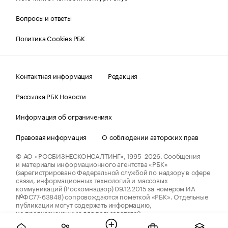
Вопросы и ответы
Политика Cookies РБК
Контактная информация
Редакция
Рассылка РБК Новости
Информация об ограничениях
Правовая информация
О соблюдении авторских прав
© АО «РОСБИЗНЕСКОНСАЛТИНГ»,
1995–2026.
Сообщения
и материалы информационного агентства «РБК»
(зарегистрировано Федеральной службой по надзору в сфере
связи, информационных технологий и массовых
коммуникаций (Роскомнадзор) 09.12.2015 за номером ИА
№ФС77-63848) сопровождаются пометкой «РБК». Отдельные
публикации могут содержать информацию,
не предназначенную для пользователей
до 18 лет.
companycardsfeedback@rbc.ru