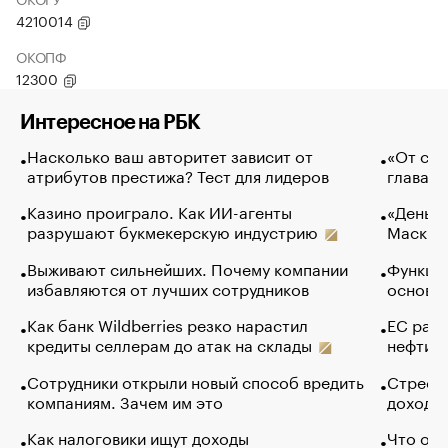
4210014
ОКОПФ
12300
Интересное на РБК
Насколько ваш авторитет зависит от
«От спо
атрибутов престижа? Тест для лидеров
глава к
Казино проиграло. Как ИИ-агенты
«Деньги
разрушают букмекерскую индустрию
Маск в 
Выживают сильнейших. Почему компании
Функции
избавляются от лучших сотрудников
основ э
Как банк Wildberries резко нарастил
ЕС раз
кредиты селлерам до атак на склады
нефти —
Сотрудники открыли новый способ вредить
Стресс 
компаниям. Зачем им это
доходов
Как налоговики ищут доходы
Что обв