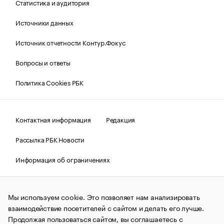
Статистика и аудитория
Источники данных
Источник отчетности Контур.Фокус
Вопросы и ответы
Политика Cookies РБК
Контактная информация
Редакция
Рассылка РБК Новости
Информация об ограничениях
Правовая информация
О соблюдении авторских прав
Мы используем cookie. Это позволяет нам анализировать
© АО «РОСБИЗНЕСКОНСАЛТИНГ»,
1995–2026.
Сообщения
и материалы информационного агентства «РБК»
взаимодействие посетителей с сайтом и делать его лучше.
(зарегистрировано Федеральной службой по надзору в сфере
Продолжая пользоваться сайтом, вы соглашаетесь с
связи, информационных технологий и массовых