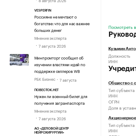
8 августа 2026
VESPERFIN
Россияне не мечтают о
богатстве: что для нас важнее
Посмотреть в
больших денег
Руково
Мнение эксперта
7 августа 2026
Кузьмин Ант
Должность
Минпромторг сообщил об
ИНН
изучении властями идей по
Учреди
поддержке селлеров WB
РБК Бизнес
7 августа
Общество с 
Тип субъекта
ПОВЕСТОК.НЕТ
ИНН
Нужен ли военный билет для
ОГРН
получения загранпаспорта
Доля в устав
Мнение эксперта
7 августа 2026
Акционерное
Тип субъекта
АО «ДЕЛОВОЙ ЦЕНТР
ИНН
НЕЙРОХИРУРГИИ»