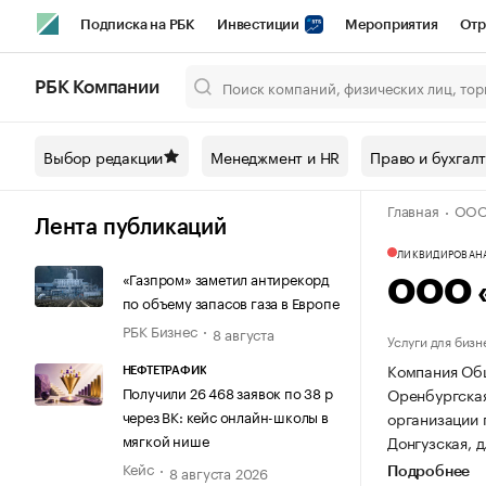
Подписка на РБК
Инвестиции
Мероприятия
Отр
Спорт
Школа управления РБК
РБК Образование
РБ
РБК Компании
Город
Стиль
Крипто
РБК Бизнес-среда
Дискусси
Выбор редакции
Менеджмент и HR
Право и бухгал
Спецпроекты СПб
Конференции СПб
Спецпроекты
Главная
ООО 
Технологии и медиа
Финансы
Рынок наличной валют
Лента публикаций
ЛИКВИДИРОВАН
«Газпром» заметил антирекорд
ООО 
по объему запасов газа в Европе
РБК Бизнес
8 августа
Услуги для бизн
Компания Общ
НЕФТЕТРАФИК
Получили 26 468 заявок по 38 р
Оренбургская,
через ВК: кейс онлайн-школы в
организации 
мягкой нише
Донгузская, д
Кейс
8 августа 2026
Подробнее