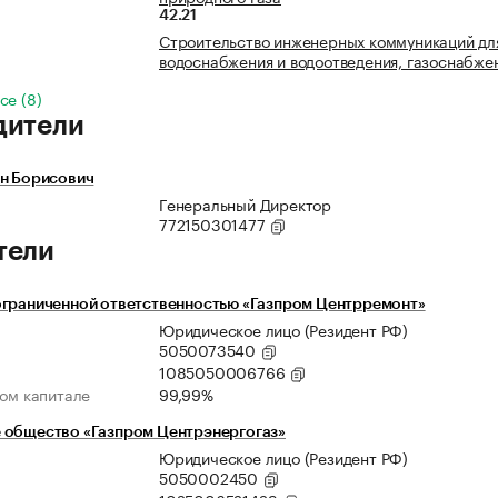
42.21
Строительство инженерных коммуникаций дл
водоснабжения и водоотведения, газоснабже
се (8)
дители
он Борисович
Генеральный Директор
772150301477
тели
ограниченной ответственностью «Газпром Центрремонт»
Юридическое лицо (Резидент РФ)
5050073540
1085050006766
ном капитале
99,99%
 общество «Газпром Центрэнергогаз»
Юридическое лицо (Резидент РФ)
5050002450