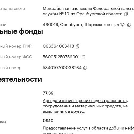
 налогового
Межрайонная инспекция Федеральной налог
службы № 10 по Оренбургской области
вой
460019, Оренбург г, Шарлыкское ш, д 1/2
ьные фонды
нный номер ПФР
066364063418
нный номер ФСС
560051250756001
нный номер
534010700038264
еятельности
77.39
Аренда и лизинг прочих видов транспорта,
оборудования и материальных средств, не
включенных в други…
ные
09.10
Предоставление услуг в области добычи неф
природного газа