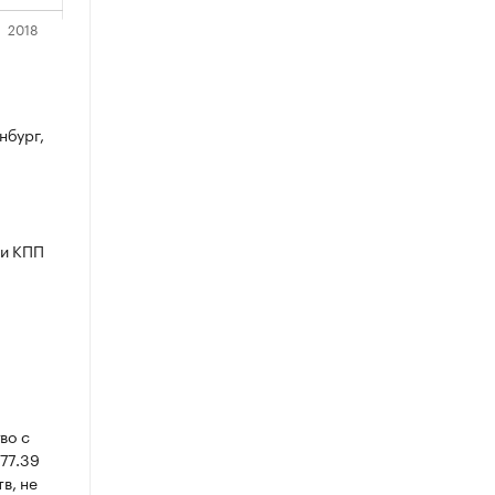
нбург,
 и КПП
во с
77.39
в, не