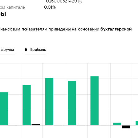
1025006521429
ном капитале
0,01%
сы
нансовым показателям приведены на основании
бухгалтерской
Выручка
Прибыль