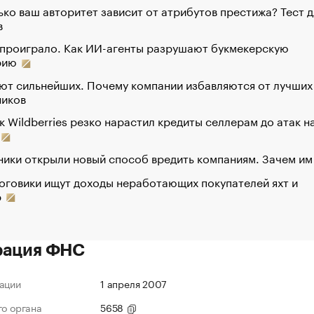
ко ваш авторитет зависит от атрибутов престижа? Тест д
в
 проиграло. Как ИИ-агенты разрушают букмекерскую
рию
ют сильнейших. Почему компании избавляются от лучших
ников
к Wildberries резко нарастил кредиты селлерам до атак н
ики открыли новый способ вредить компаниям. Зачем им
оговики ищут доходы неработающих покупателей яхт и
р
рация ФНС
ации
1 апреля 2007
го органа
5658