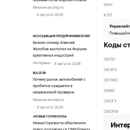
ИНН
Мнение эксперта
8 августа 2026
КПП
Управляйт
Повышайте
АССОЦИАЦИЯ ПРЕДПРИНИМАТЕЛЕЙ
Бизнес-спикер Алексей
Коды с
Жолобов выступил на Форуме
креативных индустрий
ОКПО
Интервью
8 августа 2026
ОКАТО
RULIZOR
Почему рынок автомобилей с
ОКТМО
пробегом нуждается в
ОКФС
независимой проверке
Мнение эксперта
ОКОГУ
8 августа 2026
ОКОПФ
«НОВЫЕ ГОРИЗОНТЫ»
Новые Горизонты обеспечили
Интер
пресс-поддержку в СМИ бренду