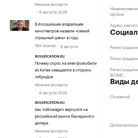
Мнение эксперта
Наименование
8 августа 2026
органа
В Ассоциации владельцев
Адрес налого
кинотеатров назвали «самый
Социал
страшный день» в году
РБК Бизнес
8 августа
Регистрацио
Регистрацио
RUSSIFICATION.RU
Почему спрос на электромобили
Регистрацио
из Китая смещается в сторону
ФОМС
гибридов
Виды д
Мнение эксперта
8 августа 2026
Основной
RUSSIFICATION.RU
Как Volkswagen вернулся на
российский рынок без единого
дилера
Дополнитель
Мнение эксперта