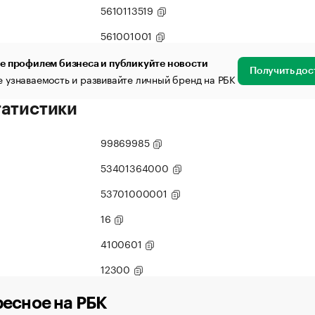
5610113519
561001001
е профилем бизнеса и публикуйте новости
Получить дос
 узнаваемость и развивайте личный бренд на РБК
татистики
99869985
53401364000
53701000001
16
4100601
12300
есное на РБК