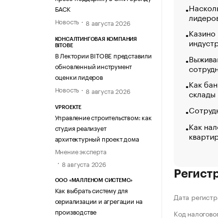
Насколь
БАСК
лидеро
Новость
8 августа 2026
Казино
индуст
КОНСАЛТИНГОВАЯ КОМПАНИЯ
BITOBE
В Лектории BITOBE представили
Выжива
обновленный инструмент
сотруд
оценки лидеров
Как бан
Новость
8 августа 2026
склады
Сотрудн
VPROEKTE
Управление строительством: как
Как нал
студия реализует
кварти
архитектурный проект дома
Мнение эксперта
8 августа 2026
Регист
ООО «МАЛЛЕНОМ СИСТЕМС»
Как выбрать систему для
Дата регистр
сериализации и агрегации на
производстве
Код налогово