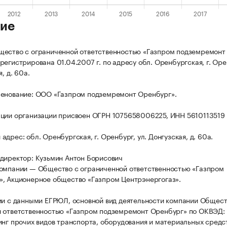
ие
ество с ограниченной ответственностью «Газпром подземремонт
регистрирована 01.04.2007 г. по адресу обл. Оренбургская, г. Оре
, д. 60а.
енование: ООО «Газпром подземремонт Оренбург».
ции организации присвоен ОГРН 1075658006225, ИНН 5610113519
дрес: обл. Оренбургская, г. Оренбург, ул. Донгузская, д. 60а.
директор: Кузьмин Антон Борисович
омпании — Общество с ограниченной ответственностью «Газпром
, Акционерное общество «Газпром Центрэнергогаз».
ии с данными ЕГРЮЛ, основной вид деятельности компании Общест
 ответственностью «Газпром подземремонт Оренбург» по ОКВЭД: 
инг прочих видов транспорта, оборудования и материальных средст