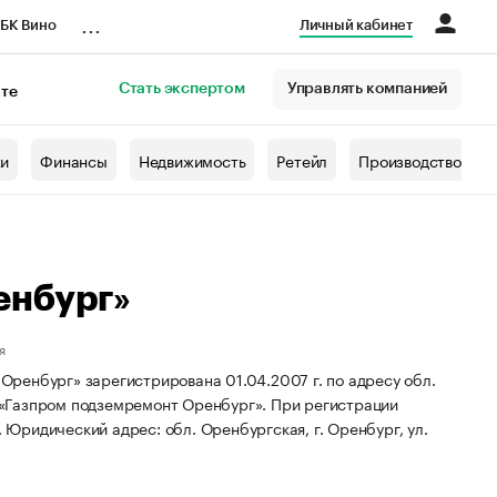
...
БК Вино
Личный кабинет
Стать экспертом
Управлять компанией
кте
азета
жи
Финансы
Недвижимость
Ретейл
Производство
енбург»
я
ренбург» зарегистрирована 01.04.2007 г. по адресу обл.
«Газпром подземремонт Оренбург».
При регистрации
.
Юридический адрес: обл. Оренбургская, г. Оренбург, ул.