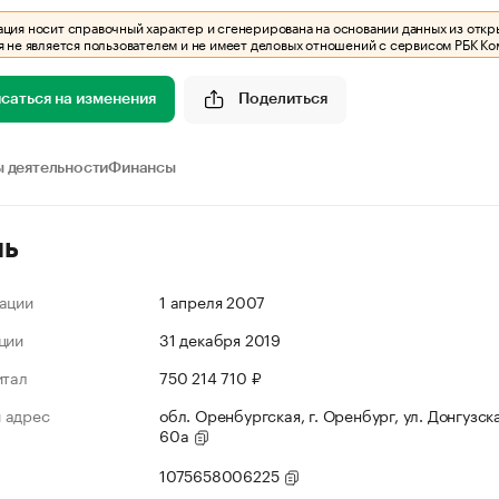
ия носит справочный характер и сгенерирована на основании данных из откр
 не является пользователем и не имеет деловых отношений с сервисом РБК Ко
саться на изменения
Поделиться
 деятельности
Финансы
ль
ации
1 апреля 2007
ции
31 декабря 2019
итал
750 214 710 ₽
 адрес
обл. Оренбургская, г. Оренбург, ул. Донгузска
60а
1075658006225