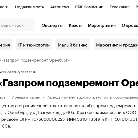
асли
Недвижимость
Autonews
РБК Компании
Телеканал
Р
К Курсы
РБК Life
Тренды
Визионеры
Национальные проекты
Эксперты
Кейсы
Мероприятия
О прое
онный клуб
Исследования
Кредитные рейтинги
Франшизы
Г
терия
IT и технологии
Малый бизнес
Маркетинг и прода
Проверка контрагентов
Политика
Экономика
Бизнес
«Газпром подземремонт Оренбург»
ы
А
ОБНОВЛЕНО, 31.12.2019
«Газпром подземремонт Ор
еса
Аренда и лизинг
Аренда и лизинг водного транспорта и оборудовани
ество с ограниченной ответственностью «Газпром подземремонт О
 г. Оренбург, ул. Донгузская, д. 60а.
Краткое наименование: ООО 
присвоен ОГРН 1075658006225, ИНН 5610113519 и КПП 561001001
. 60а.