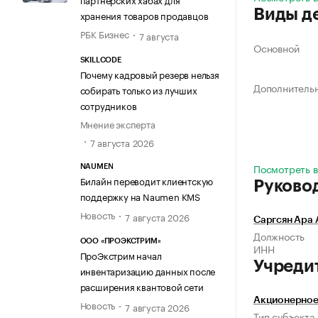
Виды д
хранения товаров продавцов
РБК Бизнес
7 августа
Основной
SKILLCODE
Почему кадровый резерв нельзя
Дополнитель
собирать только из лучших
сотрудников
Мнение эксперта
7 августа 2026
Посмотреть в
NAUMEN
Билайн переводит клиентскую
Руково
поддержку на Naumen KMS
Новость
7 августа 2026
Саргсян Ара
Должность
ООО «ПРОЭКСТРИМ»
ИНН
ПроЭкстрим начал
Учреди
инвентаризацию данных после
расширения квантовой сети
Акционерное
Новость
7 августа 2026
Тип субъекта