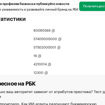
е профилем бизнеса и публикуйте новости
Получить дос
 узнаваемость и развивайте личный бренд на РБК
татистики
80090566
57405000000
57502000001
16
4210014
12300
есное на РБК
ко ваш авторитет зависит от атрибутов престижа? Тест д
в
 проиграло. Как ИИ-агенты разрушают букмекерскую