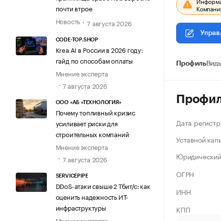
Информац
почти втрое
Компания
Новость
7 августа 2026
Управ
CODE-TOP.SHOP
Krea AI в России в 2026 году:
гайд по способам оплаты
Профиль
Виды
Мнение эксперта
7 августа 2026
Профи
ООО «АБ «ТЕХНОЛОГИЯ»
Почему топливный кризис
Дата регистр
усиливает риски для
строительных компаний
Уставной кап
Мнение эксперта
Юридический
7 августа 2026
ОГРН
SERVICEPIPE
DDoS-атаки свыше 2 Тбит/с: как
ИНН
оценить надежность ИТ-
инфраструктуры
КПП
Мнение эксперта