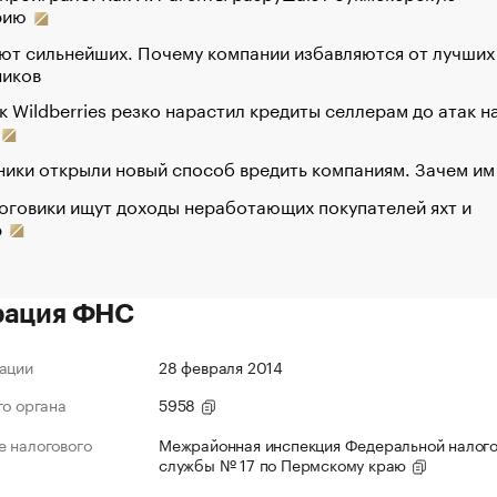
рию
ют сильнейших. Почему компании избавляются от лучших
ников
к Wildberries резко нарастил кредиты селлерам до атак н
ики открыли новый способ вредить компаниям. Зачем им
оговики ищут доходы неработающих покупателей яхт и
р
рация ФНС
ации
28 февраля 2014
го органа
5958
 налогового
Межрайонная инспекция Федеральной налог
службы № 17 по Пермскому краю