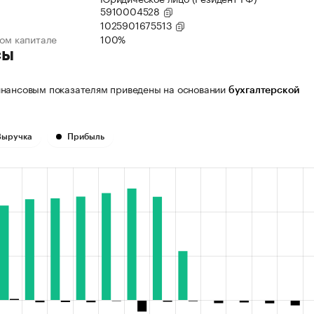
5910004528
1025901675513
ном капитале
100%
сы
нансовым показателям приведены на основании
бухгалтерской
Выручка
Прибыль