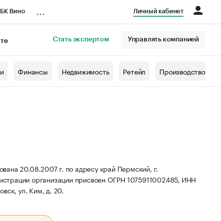
...
БК Вино
Личный кабинет
Стать экспертом
Управлять компанией
кте
азета
жи
Финансы
Недвижимость
Ретейл
Производство
ана 20.08.2007 г. по адресу край Пермский, г.
истрации организации присвоен ОГРН 1075911002485, ИНН
ск, ул. Ким, д. 20.