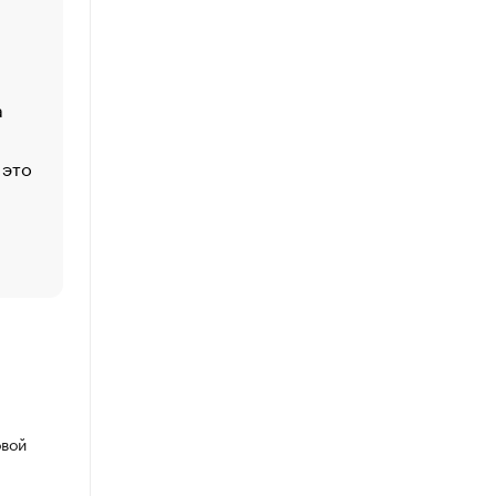
Economist
Функции менеджмента: пять ключевых основ эффект
управления
а
ЕС разрешил конфискацию российской нефти — чем
Москва
 это
Стресс обеспеченных людей: почему рост доходов 
счастья
Что обвинения против Павла Дурова значат для Tele
пользователей
овой