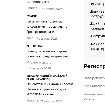
Community Day
индуст
Новость
7 августа 2026
Выжива
сотруд
SMARTIS
Как аналитика позволила
Как бан
увидеть влияние рекламы на
склады
брокерские сделки
Сотрудн
Кейс
7 августа 2026
Как нал
ALT3 CAPITAL
кварти
Почему биткоин никогда не
станет настоящими деньгами
Мнение эксперта
Регист
7 августа 2026
МЕЖДУНАРОДНЫЙ ПЛАТЁЖНЫЙ
Дата регистр
АГЕНТ RSI GARANT
Основатель RSI GARANT Ярослав
Код налогово
Салеев выступит на форуме
Наименование
«РОСТКИ» в Казани
органа
Новость
7 августа 2026