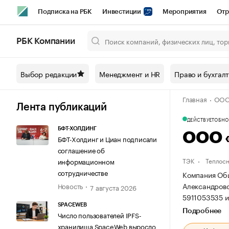
Подписка на РБК
Инвестиции
Мероприятия
Отр
Спорт
Школа управления РБК
РБК Образование
РБ
РБК Компании
Город
Стиль
Крипто
РБК Бизнес-среда
Дискусси
Выбор редакции
Менеджмент и HR
Право и бухгал
Спецпроекты СПб
Конференции СПб
Спецпроекты
Главная
ООО
Технологии и медиа
Финансы
Рынок наличной валют
Лента публикаций
ДЕЙСТВУЕТ
ОБНОВ
БФТ-ХОЛДИНГ
ООО 
БФТ-Холдинг и Циан подписали
соглашение об
ТЭК
Теплос
информационном
сотрудничестве
Компания Общ
Александровск
Новость
7 августа 2026
5911053535 и
SPACEWEB
Подробнее
Число пользователей IPFS-
хранилища SpaceWeb выросло