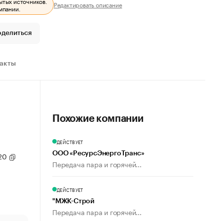
ытых источников.
Редактировать описание
мпании.
оделиться
ракты
Похожие компании
ДЕЙСТВУЕТ
ООО «РесурсЭнергоТранс»
 20
Передача пара и горячей...
ДЕЙСТВУЕТ
"МЖК-Строй
Передача пара и горячей...