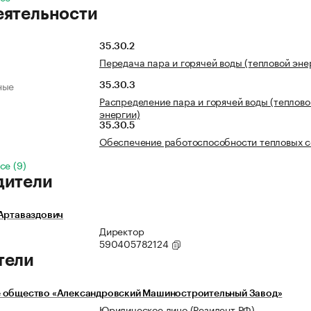
еятельности
35.30.2
Передача пара и горячей воды (тепловой эне
ные
35.30.3
Распределение пара и горячей воды (теплово
энергии)
35.30.5
Обеспечение работоспособности тепловых с
се (9)
дители
 Артаваздович
Директор
590405782124
тели
 общество «Александровский Машиностроительный Завод»
Юридическое лицо (Резидент РФ)