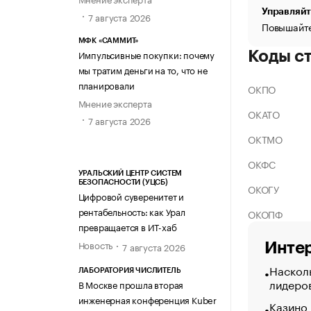
Управляйт
7 августа 2026
Повышайте
МФК «САММИТ»
Импульсивные покупки: почему
Коды с
мы тратим деньги на то, что не
планировали
ОКПО
Мнение эксперта
ОКАТО
7 августа 2026
ОКТМО
ОКФС
УРАЛЬСКИЙ ЦЕНТР СИСТЕМ
БЕЗОПАСНОСТИ (УЦСБ)
ОКОГУ
Цифровой суверенитет и
рентабельность: как Урал
ОКОПФ
превращается в ИТ-хаб
Новость
Интер
7 августа 2026
Насколь
ЛАБОРАТОРИЯ ЧИСЛИТЕЛЬ
лидеро
В Москве прошла вторая
инженерная конференция Kuber
Казино