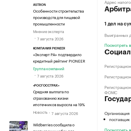
Адрес налого
ASTRON
Арбитр
Особенности строительства
производств для пищевой
промышленности
1 дел на су
Мнение эксперта
Выигранных 
7 августа 2026
Посмотреть 
КОМПАНИЯ PIONEER
Социал
«Эксперт РА» подтвердило
кредитный рейтинг PIONEER
Регистрацио
Группа компаний
7 августа 2026
Регистрацио
Регистрацио
«РОСГОССТРАХ»
Средняя выплата по
ФОМС
страхованию жизни
Госуда
ипотечников выросла на 19%
Новость
Организация
7 августа 2026
поставщик 
Wildberries сообщила о
Посмотреть 
партнерских хабах для