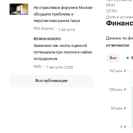
ИНН
На отраслевом форуме в Москве
ОГРН
обсудили проблемы и
Доля в устав
перспективы рынка такси
Финан
РБК Бизнес
7 августа
Данные по фи
РЕГИОН ЗОЛОТО
Заменили чек-листы оценкой
отчетности
потенциала при поиске и найме
сотрудников
Все
Кейс
7 августа 2026
Все публикации