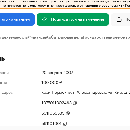
ия носит справочный характер и сгенерирована на основании данных из откр
 не является пользователем и не имеет деловых отношений с сервисом РБК Ко
Подписаться на изменения
П
лять компанией
 деятельности
Финансы
Арбитражные дела
Государственные конт
ль
ации
20 августа 2007
итал
100 000 ₽
 адрес
край Пермский, г. Александровск, ул. Ким, д.
1075911002485
5911053535
591101001