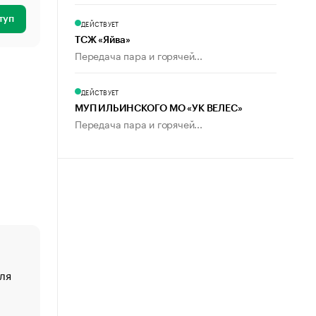
туп
ДЕЙСТВУЕТ
ТСЖ «Яйва»
Передача пара и горячей...
ДЕЙСТВУЕТ
МУП ИЛЬИНСКОГО МО «УК ВЕЛЕС»
Передача пара и горячей...
ля
«От спорта тело стареет иначе». Как живет глава ко
создавшей GTA
«Деньги будут не нужны»: что рассказал Маск в инт