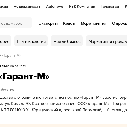
асли
Недвижимость
Autonews
РБК Компании
Телеканал
Р
К Курсы
РБК Life
Тренды
Визионеры
Национальные проекты
Эксперты
Кейсы
Мероприятия
О прое
онный клуб
Исследования
Кредитные рейтинги
Франшизы
Г
терия
IT и технологии
Малый бизнес
Маркетинг и прода
Проверка контрагентов
Политика
Экономика
Бизнес
 «Гарант-М»
ы
ЛЕНО, 09.09.2023
«Гарант-М»
набжение
ество с ограниченной ответственностью «Гарант-М» зарегистриров
, ул. Ким, д. 20.
Краткое наименование: ООО «Гарант-М».
При рег
 КПП 591101001.
Юридический адрес: край Пермский, г. Александров