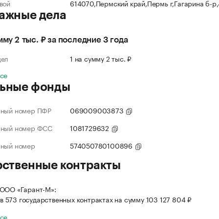
вой
614070,Пермский край,Пермь г,Гагарина б-р
ажные дела
мму 2 тыс. ₽ за последние 3 года
дел
1 на сумму 2 тыс. ₽
все
ьные фонды
нный номер ПФР
069009003873
нный номер ФСС
1081729632
нный номер
574050780100896
рственные контракты
 ООО «Гарант-М»:
в 573 государственных контрактах на сумму 103 127 804 ₽
все