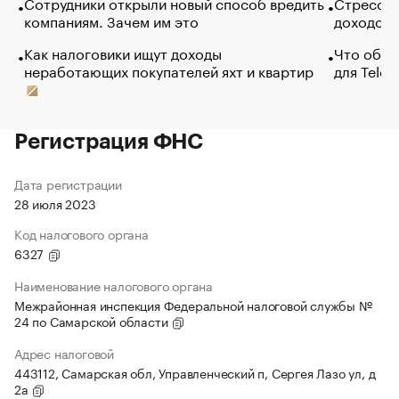
Сотрудники открыли новый способ вредить
Стресс о
компаниям. Зачем им это
доходов 
Как налоговики ищут доходы
Что обви
неработающих покупателей яхт и квартир
для Tele
Регистрация ФНС
Дата регистрации
28 июля 2023
Код налогового органа
6327
Наименование налогового органа
Межрайонная инспекция Федеральной налоговой службы №
24 по Самарской области
Адрес налоговой
443112, Самарская обл, Управленческий п, Сергея Лазо ул, д
2а