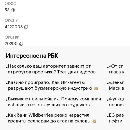
ОКФС
53
ОКОГУ
4220003
ОКОПФ
20200
Интересное на РБК
Насколько ваш авторитет зависит от
«От спор
атрибутов престижа? Тест для лидеров
глава ко
Казино проиграло. Как ИИ-агенты
«Деньги б
разрушают букмекерскую индустрию
Маск в и
Выживают сильнейших. Почему компании
Функции 
избавляются от лучших сотрудников
основ эф
Как банк Wildberries резко нарастил
ЕС разре
кредиты селлерам до атак на склады
нефти — 