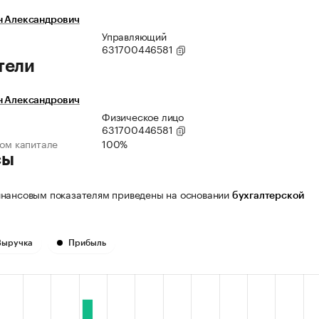
н Александрович
Управляющий
631700446581
тели
н Александрович
Физическое лицо
631700446581
ном капитале
100%
сы
нансовым показателям приведены на основании
бухгалтерской
Выручка
Прибыль