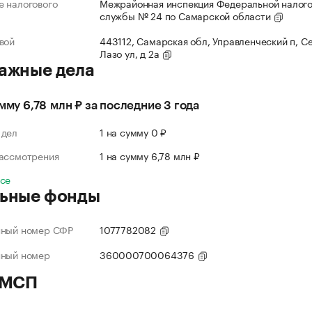
 налогового
Межрайонная инспекция Федеральной налог
службы № 24 по Самарской области
вой
443112, Самарская обл, Управленческий п, С
Лазо ул, д 2а
ажные дела
умму 6,78 млн ₽ за последние 3 года
 дел
1 на сумму 0 ₽
рассмотрения
1 на сумму 6,78 млн ₽
все
ьные фонды
нный номер СФР
1077782082
нный номер
360000700064376
 МСП