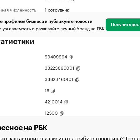
чная численность
1 сотрудник
е профилем бизнеса и публикуйте новости
Получить дос
 узнаваемость и развивайте личный бренд на РБК
татистики
99409964
33223860001
33623460101
16
4210014
12300
есное на РБК
ко ваш авторитет зависит от атрибутов престижа? Тест д