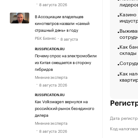
лидеро
8 августа 2026
Казино
В Ассоциации владельцев
индуст
кинотеатров назвали «самый
Выжива
страшный день» в году
сотруд
РБК Бизнес
8 августа
Как бан
RUSSIFICATION.RU
склады
Почему спрос на электромобили
Сотрудн
из Китая смещается в сторону
гибридов
Как нал
Мнение эксперта
кварти
8 августа 2026
RUSSIFICATION.RU
Как Volkswagen вернулся на
Регист
российский рынок без единого
дилера
Дата регистр
Мнение эксперта
Код налогово
8 августа 2026