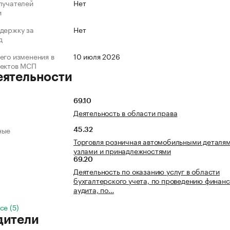
лучателей
Нет
и
держку за
Нет
д
его изменения в
10 июля 2026
ъектов МСП
еятельности
69.10
Деятельность в области права
ные
45.32
Торговля розничная автомобильными деталям
узлами и принадлежностями
69.20
Деятельность по оказанию услуг в области
бухгалтерского учета, по проведению финанс
аудита, по…
се (5)
дители