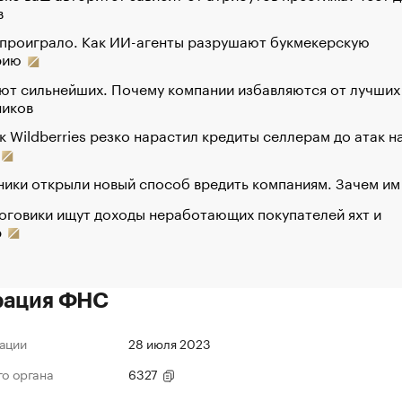
в
 проиграло. Как ИИ-агенты разрушают букмекерскую
рию
ют сильнейших. Почему компании избавляются от лучших
ников
к Wildberries резко нарастил кредиты селлерам до атак н
ики открыли новый способ вредить компаниям. Зачем им
оговики ищут доходы неработающих покупателей яхт и
р
рация ФНС
ации
28 июля 2023
го органа
6327