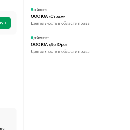
ДЕЙСТВУЕТ
ООО ЮА «Страж»
Деятельность в области права
туп
ДЕЙСТВУЕТ
ООО ЮА «Де Юре»
Деятельность в области права
ля
«От спорта тело стареет иначе». Как живет глава ко