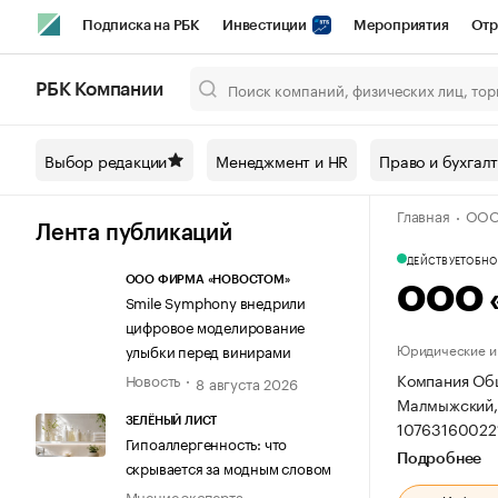
Подписка на РБК
Инвестиции
Мероприятия
Отр
Спорт
Школа управления РБК
РБК Образование
РБ
РБК Компании
Город
Стиль
Крипто
РБК Бизнес-среда
Дискусси
Выбор редакции
Менеджмент и HR
Право и бухгал
Спецпроекты СПб
Конференции СПб
Спецпроекты
Главная
ООО
Технологии и медиа
Финансы
Рынок наличной валют
Лента публикаций
ДЕЙСТВУЕТ
ОБНОВ
ООО ФИРМА «НОВОСТОМ»
ООО 
Smile Symphony внедрили
цифровое моделирование
Юридические и 
улыбки перед винирами
Компания Общ
Новость
8 августа 2026
Малмыжский, с
ЗЕЛЁНЫЙ ЛИСТ
10763160022
Гипоаллергенность: что
Подробнее
скрывается за модным словом
Мнение эксперта