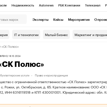
асли
Недвижимость
Autonews
РБК Компании
Телеканал
Р
К Курсы
РБК Life
Тренды
Визионеры
Национальные проекты
Эксперты
Кейсы
Мероприятия
О прое
онный клуб
Исследования
Кредитные рейтинги
Франшизы
Г
терия
IT и технологии
Малый бизнес
Маркетинг и прода
Проверка контрагентов
Политика
Экономика
Бизнес
 «СК Полюс»
ы
ЛЕНО, 18.10.2024
«СК Полюс»
бухгалтерские услуги
Право и юриспруденция
ество с ограниченной ответственностью «СК Полюс» зарегистриров
. Рожки, ул. Октябрьская, д. 65.
Краткое наименование: ООО «СК
12, ИНН 6316119518 и КПП 430001001.
Юридический адрес: обл. Ки