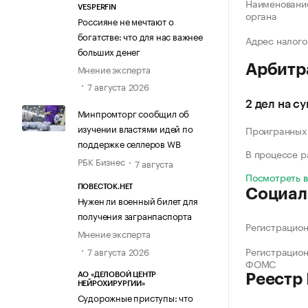
Наименование
VESPERFIN
органа
Россияне не мечтают о
богатстве: что для нас важнее
Адрес налого
больших денег
Арбитр
Мнение эксперта
7 августа 2026
2 дел на с
Минпромторг сообщил об
изучении властями идей по
Проигранных
поддержке селлеров WB
В процессе 
РБК Бизнес
7 августа
Посмотреть 
ПОВЕСТОК.НЕТ
Социал
Нужен ли военный билет для
получения загранпаспорта
Регистрацио
Мнение эксперта
Регистрацио
7 августа 2026
ФОМС
АО «ДЕЛОВОЙ ЦЕНТР
Реестр
НЕЙРОХИРУРГИИ»
Судорожные приступы: что