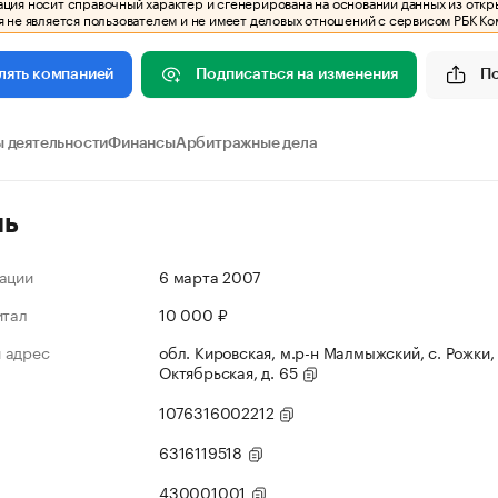
ия носит справочный характер и сгенерирована на основании данных из откр
 не является пользователем и не имеет деловых отношений с сервисом РБК Ко
Подписаться на изменения
П
лять компанией
 деятельности
Финансы
Арбитражные дела
ль
ации
6 марта 2007
итал
10 000 ₽
 адрес
обл. Кировская, м.р-н Малмыжский, с. Рожки, 
Октябрьская, д. 65
1076316002212
6316119518
430001001