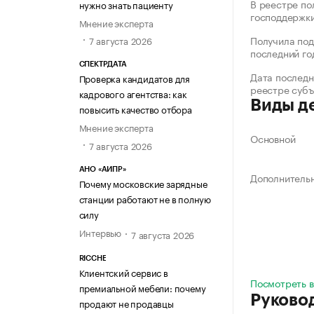
В реестре по
нужно знать пациенту
господдержк
Мнение эксперта
Получила под
7 августа 2026
последний го
СПЕКТРДАТА
Дата последн
Проверка кандидатов для
реестре суб
кадрового агентства: как
Виды д
повысить качество отбора
Мнение эксперта
Основной
7 августа 2026
АНО «АИПР»
Дополнитель
Почему московские зарядные
станции работают не в полную
силу
Интервью
7 августа 2026
RICCHE
Клиентский сервис в
Посмотреть в
премиальной мебели: почему
Руково
продают не продавцы