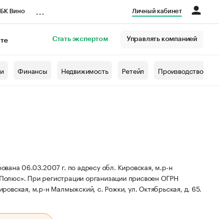
...
БК Вино
Личный кабинет
Стать экспертом
Управлять компанией
кте
азета
жи
Финансы
Недвижимость
Ретейл
Производство
ана 06.03.2007 г. по адресу обл. Кировская, м.р-н
 Полюс».
При регистрации организации присвоен ОГРН
ровская, м.р-н Малмыжский, с. Рожки, ул. Октябрьская, д. 65.