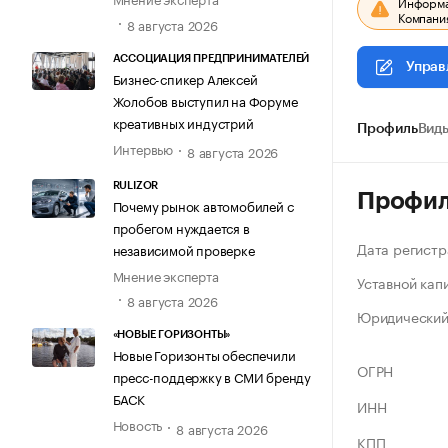
Информац
Компания
8 августа 2026
АССОЦИАЦИЯ ПРЕДПРИНИМАТЕЛЕЙ
Управ
Бизнес-спикер Алексей
Жолобов выступил на Форуме
креативных индустрий
Профиль
Виды
Интервью
8 августа 2026
RULIZOR
Профи
Почему рынок автомобилей с
пробегом нуждается в
Дата регистр
независимой проверке
Мнение эксперта
Уставной кап
8 августа 2026
Юридический
«НОВЫЕ ГОРИЗОНТЫ»
Новые Горизонты обеспечили
ОГРН
пресс-поддержку в СМИ бренду
БАСК
ИНН
Новость
8 августа 2026
КПП