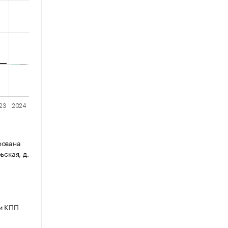
рована
ьская, д.
и КПП