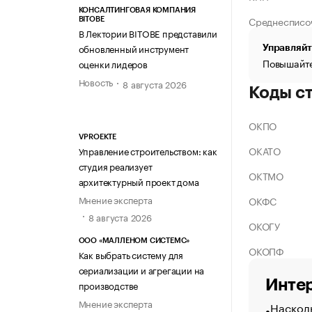
КОНСАЛТИНГОВАЯ КОМПАНИЯ
Среднесписо
BITOBE
В Лектории BITOBE представили
обновленный инструмент
Управляйт
Повышайте
оценки лидеров
Новость
8 августа 2026
Коды с
ОКПО
VPROEKTE
ОКАТО
Управление строительством: как
студия реализует
ОКТМО
архитектурный проект дома
Мнение эксперта
ОКФС
8 августа 2026
ОКОГУ
ООО «МАЛЛЕНОМ СИСТЕМС»
ОКОПФ
Как выбрать систему для
сериализации и агрегации на
Интер
производстве
Мнение эксперта
Насколь