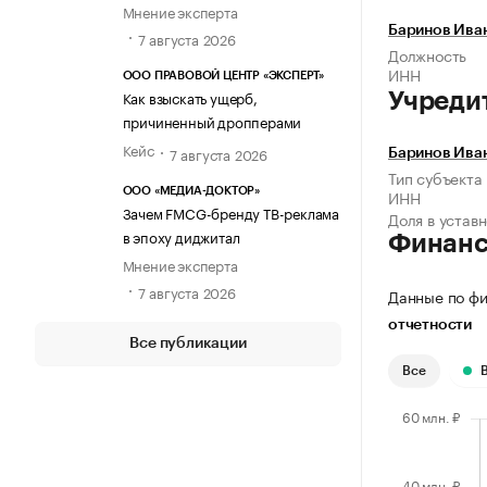
Мнение эксперта
Баринов Ива
7 августа 2026
Должность
ИНН
ООО ПРАВОВОЙ ЦЕНТР «ЭКСПЕРТ»
Как взыскать ущерб,
Учреди
причиненный дропперами
Кейс
7 августа 2026
Баринов Ива
Тип субъекта
ООО «МЕДИА-ДОКТОР»
ИНН
Зачем FMCG-бренду ТВ-реклама
Доля в устав
в эпоху диджитал
Финан
Мнение эксперта
7 августа 2026
Данные по фи
отчетности
Все публикации
Все