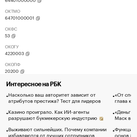
ОКТМО
64701000001
ОКФС
53
ОКОГУ
4220003
ОКОПФ
20200
Интересное на РБК
Насколько ваш авторитет зависит от
«От спор
атрибутов престижа? Тест для лидеров
глава ко
Казино проиграло. Как ИИ-агенты
«Деньги б
разрушают букмекерскую индустрию
Маск в и
Выживают сильнейших. Почему компании
Функции 
избавляются от лучших сотрудников
основ эф