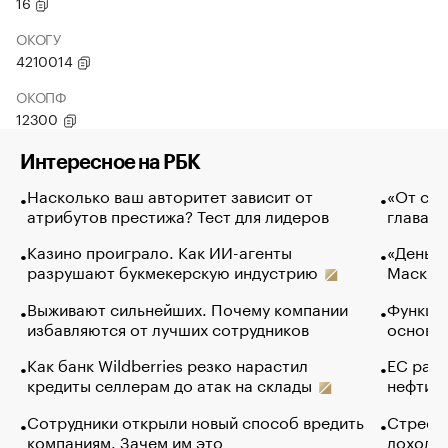
16
ОКОГУ
4210014
ОКОПФ
12300
Интересное на РБК
Насколько ваш авторитет зависит от
«От спо
атрибутов престижа? Тест для лидеров
глава к
Казино проиграло. Как ИИ-агенты
«Деньги
разрушают букмекерскую индустрию
Маск в 
Выживают сильнейших. Почему компании
Функции
избавляются от лучших сотрудников
основ э
Как банк Wildberries резко нарастил
ЕС раз
кредиты селлерам до атак на склады
нефти —
Сотрудники открыли новый способ вредить
Стресс 
компаниям. Зачем им это
доходов