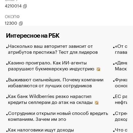
4210014
ОКОПФ
12300
Интересное на РБК
Насколько ваш авторитет зависит от
«От спо
атрибутов престижа? Тест для лидеров
глава к
Казино проиграло. Как ИИ-агенты
«Деньги
разрушают букмекерскую индустрию
Маск в 
Выживают сильнейших. Почему компании
Функции
избавляются от лучших сотрудников
основ э
Как банк Wildberries резко нарастил
ЕС раз
кредиты селлерам до атак на склады
нефти —
Сотрудники открыли новый способ вредить
Стресс 
компаниям. Зачем им это
доходов
Как налоговики ищут доходы
Что обв