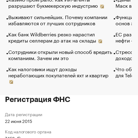
разрушают букмекерскую индустрию
Маск в и
Выживают сильнейших. Почему компании
Функции 
избавляются от лучших сотрудников
основ эф
Как банк Wildberries резко нарастил
ЕС разре
кредиты селлерам до атак на склады
нефти — 
Сотрудники открыли новый способ вредить
Стресс о
компаниям. Зачем им это
доходов 
Как налоговики ищут доходы
Что обви
неработающих покупателей яхт и квартир
для Tele
Регистрация ФНС
Дата регистрации
22 июня 2015
Код налогового органа