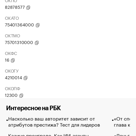
ОКПО
82878577
ОКАТО
75401364000
ОКТМО
75701310000
ОКФС
16
ОКОГУ
4210014
ОКОПФ
12300
Интересное на РБК
Насколько ваш авторитет зависит от
«От спор
атрибутов престижа? Тест для лидеров
глава ко
Казино проиграло. Как ИИ-агенты
«Деньги б