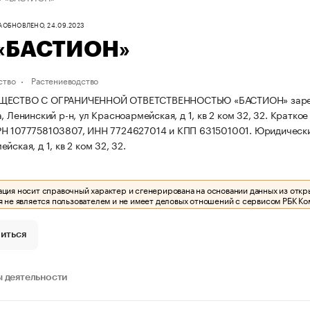
А
ОБНОВЛЕНО, 24.09.2023
«БАСТИОН»
ство
Растениеводство
ЩЕСТВО С ОГРАНИЧЕННОЙ ОТВЕТСТВЕННОСТЬЮ «БАСТИОН» зарегист
, Ленинский р-н, ул Красноармейская, д 1, кв 2 ком 32, 32.
Краткое
РН 1077758103807, ИНН 7724627014 и КПП 631501001.
Юридический
йская, д 1, кв 2 ком 32, 32.
ия носит справочный характер и сгенерирована на основании данных из откр
 не является пользователем и не имеет деловых отношений с сервисом РБК Ко
иться
 деятельности