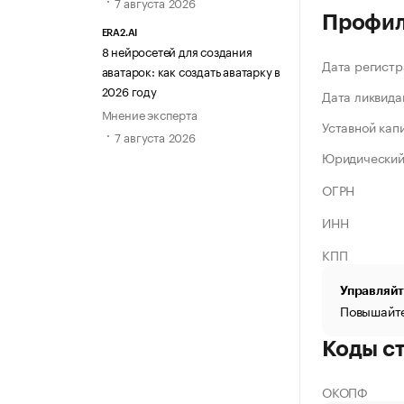
7 августа 2026
Профи
ERA2.AI
8 нейросетей для создания
Дата регистр
аватарок: как создать аватарку в
2026 году
Дата ликвида
Мнение эксперта
Уставной кап
7 августа 2026
Юридический
ОГРН
ИНН
КПП
Управляйт
Повышайте
Коды с
ОКОПФ