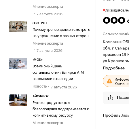
Мнение эксперта
ЛИКВИДИРОВАН
7 августа 2026
ООО 
ЭВОТРЕН
Почему тренер должен смотреть
Сельское хозяй
на упражнение с разных сторон
Компания ОБ
Мнение эксперта
обл, г Самара
7 августа 2026
присвоен ОГ
ул Красноарме
«МОК»
Всемирный День
Подробнее
офтальмологии: Багиров А.М
напомнили о наследии
Информац
Компания
Новость
7 августа 2026
АЙСФЛОУ
Подел
Рынок продуктов для
благополучия подстраивается к
когнитивному ресурсу
Профиль
Виды
Мнение эксперта