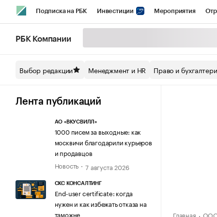
Подписка на РБК
Инвестиции
Мероприятия
Отр
Спорт
Школа управления РБК
РБК Образование
РБ
РБК Компании
Стиль
Крипто
РБК Бизнес-среда
Дискуссионный кл
Выбор редакции
Менеджмент и HR
Право и бухгалтер
Спецпроекты СПб
Конференции СПб
Спецпроекты
Технологии и медиа
Финансы
Рынок наличной валют
Лента публикаций
АО «ВКУСВИЛЛ»
1000 писем за выходные: как
москвичи благодарили курьеров
и продавцов
Новость
7 августа 2026
СКС КОНСАЛТИНГ
End-user certificate: когда
нужен и как избежать отказа на
таможне
Главная
ООО