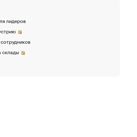
для лидеров
дустрию
 сотрудников
на склады