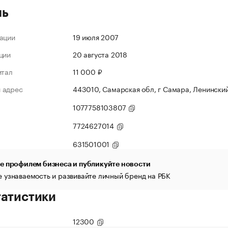
ль
ации
19 июля 2007
ции
20 августа 2018
итал
11 000 ₽
 адрес
443010, Самарская обл, г Самара, Ленинский 
1077758103807
7724627014
631501001
е профилем бизнеса и публикуйте новости
 узнаваемость и развивайте личный бренд на РБК
татистики
12300