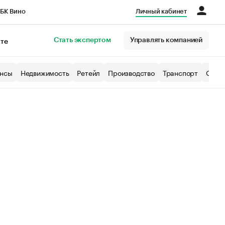
БК Вино
Личный кабинет
Город
Стать экспертом
Управлять компанией
кте
нсы
Недвижимость
Ретейл
Производство
Транспорт
Образ