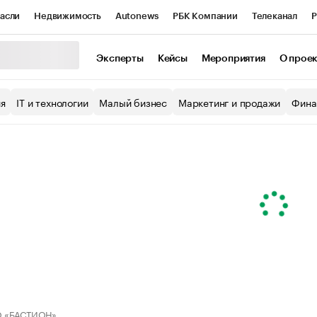
асли
Недвижимость
Autonews
РБК Компании
Телеканал
Р
К Курсы
РБК Life
Тренды
Визионеры
Национальные проекты
Эксперты
Кейсы
Мероприятия
О прое
уб
Исследования
Кредитные рейтинги
Франшизы
Газета
ия
IT и технологии
Малый бизнес
Маркетинг и продажи
Фина
Проверка контрагентов
Политика
Экономика
Бизнес
ы
 «БАСТИОН»